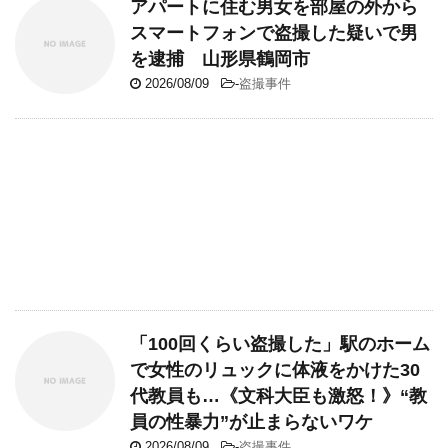
アパートに住む男女を部屋の外から
スマートフォンで盗撮した疑いで男
を逮捕 山形県鶴岡市
2026/08/09
-
盗撮事件
「100回くらい盗撮した」駅のホーム
で女性のリュックに体液をかけた30
代教員も…《文科大臣も激怒！》“教
員の性暴力”が止まらないワケ
2026/08/09
-
盗撮事件