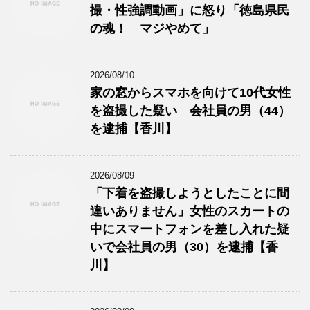
撮・性強調動画」に怒り「徳島県民
の魂！ マジやめて」
2026/08/10
家の窓からスマホを向けて10代女性
を盗撮した疑い 会社員の男（44）
を逮捕【香川】
2026/08/09
「下着を盗撮しようとしたことに間
違いありません」女性のスカートの
中にスマートフォンを差し入れた疑
いで会社員の男（30）を逮捕【香
川】