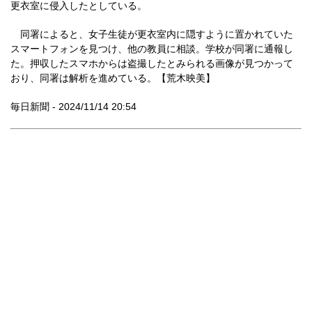
更衣室に侵入したとしている。
同署によると、女子生徒が更衣室内に隠すように置かれていた
スマートフォンを見つけ、他の教員に相談。学校が同署に通報し
た。押収したスマホからは盗撮したとみられる画像が見つかって
おり、同署は解析を進めている。【荒木映美】
毎日新聞 - 2024/11/14 20:54