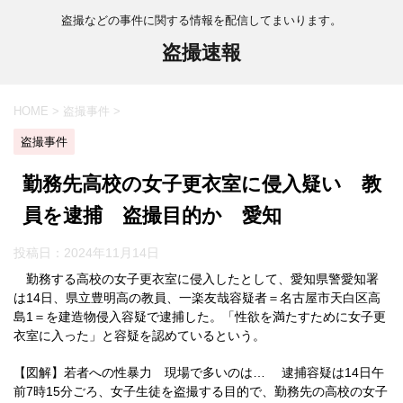
盗撮などの事件に関する情報を配信してまいります。
盗撮速報
HOME
>
盗撮事件
>
盗撮事件
勤務先高校の女子更衣室に侵入疑い 教
員を逮捕 盗撮目的か 愛知
投稿日：
2024年11月14日
勤務する高校の女子更衣室に侵入したとして、愛知県警愛知署
は14日、県立豊明高の教員、一楽友哉容疑者＝名古屋市天白区高
島1＝を建造物侵入容疑で逮捕した。「性欲を満たすために女子更
衣室に入った」と容疑を認めているという。
【図解】若者への性暴力 現場で多いのは… 逮捕容疑は14日午
前7時15分ごろ、女子生徒を盗撮する目的で、勤務先の高校の女子