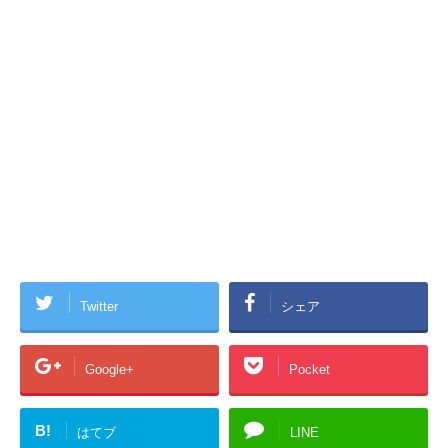
Twitter
シェア
Google+
Pocket
B!
はてブ
LINE