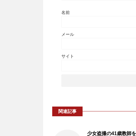
名前
メール
サイト
関連記事
少女盗撮の41歳教師