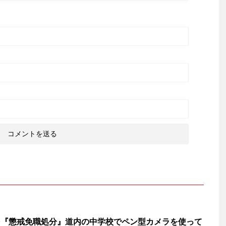
を『懲戒免職処分』道内の中学校でペン型カメラを使って