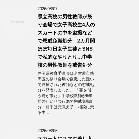
2026/08/07
県立高校の男性教師が祭
り会場で女子高校生4人の
スカートの中を盗撮など
で懲戒免職処分 2カ月間
ほぼ毎日女子生徒とSNS
で私的なやりとり…中学
校の男性教師を戒告処分
静岡県教育委員会は名古屋市熱
田区の祭り会場で盗撮した疑い
で逮捕された教師などの懲戒処
分を発表しました。 「罪を償
う時が来た」中学校教師が6年
前のわいせつ行為で懲戒免職処
分 相手は元教え子 相談に乗
る中 ...
2026/08/06
スカートにスマホ差し入