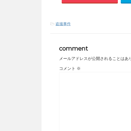
-
盗撮事件
comment
メールアドレスが公開されることはあ
コメント
※