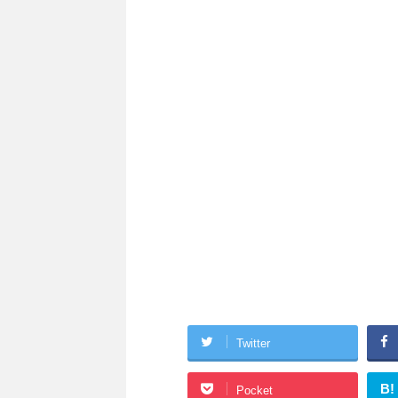
Twitter
B!
Pocket