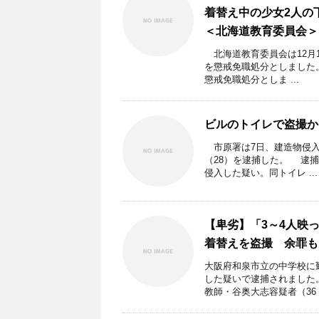
着替え中の少女2人の
＜北海道教育委員会＞
北海道教育委員会は12月
を懲戒免職処分としました
懲戒免職処分としま ...
ビルのトイレで盗撮か
市原署は7日、建造物侵入
（28）を逮捕した。 逮捕
侵入した疑い。同トイレ ...
【卑劣】「3～4人映
着替えを盗撮 余罪も
大阪府和泉市立の中学校に
した疑いで逮捕されました
教師・谷奥大志容疑者（36 .