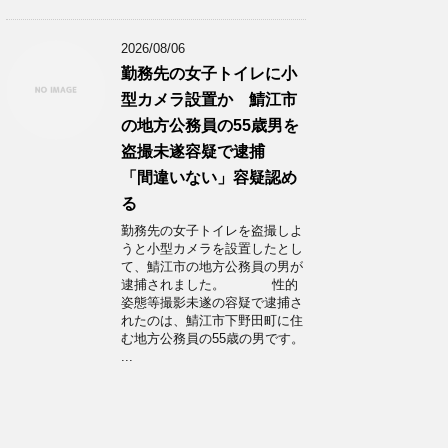
2026/08/06
勤務先の女子トイレに小
型カメラ設置か 鯖江市
の地方公務員の55歳男を
盗撮未遂容疑で逮捕
「間違いない」容疑認め
る
勤務先の女子トイレを盗撮しよ
うと小型カメラを設置したとし
て、鯖江市の地方公務員の男が
逮捕されました。 性的
姿態等撮影未遂の容疑で逮捕さ
れたのは、鯖江市下野田町に住
む地方公務員の55歳の男です。
...