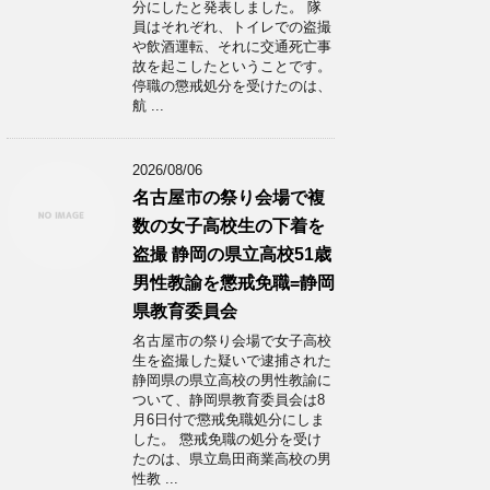
分にしたと発表しました。 隊
員はそれぞれ、トイレでの盗撮
や飲酒運転、それに交通死亡事
故を起こしたということです。
停職の懲戒処分を受けたのは、
航 ...
2026/08/06
名古屋市の祭り会場で複
数の女子高校生の下着を
盗撮 静岡の県立高校51歳
男性教諭を懲戒免職=静岡
県教育委員会
名古屋市の祭り会場で女子高校
生を盗撮した疑いで逮捕された
静岡県の県立高校の男性教諭に
ついて、静岡県教育委員会は8
月6日付で懲戒免職処分にしま
した。 懲戒免職の処分を受け
たのは、県立島田商業高校の男
性教 ...