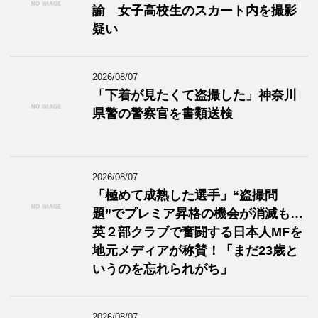
諭 女子高校生のスカート内を撮影
疑い
2026/08/07
「下着が見たくて盗撮した」神奈川
県警の警察官を書類送検
2026/08/07
「極めて成熟した選手」“盗撮問
題”でプレミア昇格の機会が消滅も…
英２部クラブで奮闘する日本人MFを
地元メディアが称賛！「まだ23歳と
いうのを忘れられがち」
2026/08/07