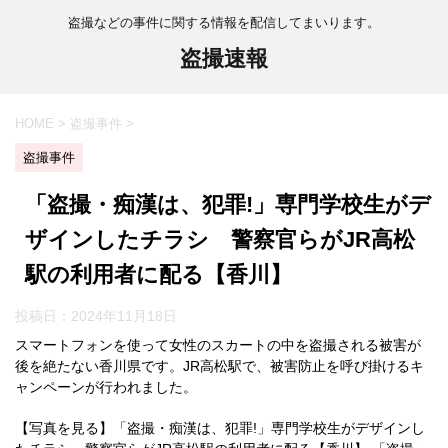
盗撮などの事件に関する情報を配信してまいります。
盗撮速報
HOME
>
盗撮事件
>
盗撮事件
「盗撮・痴漢は、犯罪!」専門学校生がデ
ザインしたチラシ 警察官らがJR高松
駅の利用者に配る【香川】
投稿日：
2024年11月18日
スマートフォンを使って女性のスカートの中を盗撮される被害が
後を絶たない香川県です。JR高松駅で、被害防止を呼び掛けるキ
ャンペーンが行われました。
【写真を見る】「盗撮・痴漢は、犯罪!」専門学校生がデザインし