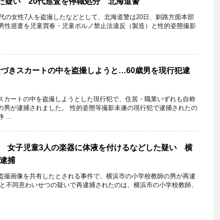
した疑い 20代巡査を停職処分 北海道警
代の女性7人を盗撮したなどとして、北海道警は20日、釧路方面本部
の男性巡査を児童買春・児童ポルノ禁止法違反（製造）と性的姿態撮影
近づきスカートの中を盗撮しようと…60歳男を現行犯逮
スカートの中を盗撮しようとした現行犯で、住居・職業いずれも自称
の男が逮捕されました。 性的姿態等撮影未遂の現行犯で逮捕されたの
...
 女子児童3人の楽器に体液を付けるなどした疑い 横
逮捕
盗撮画像を共有したとされる事件で、横浜市の小学校教師の男が再逮
と不同意わいせつの疑いで再逮捕されたのは、横浜市の小学校教師、