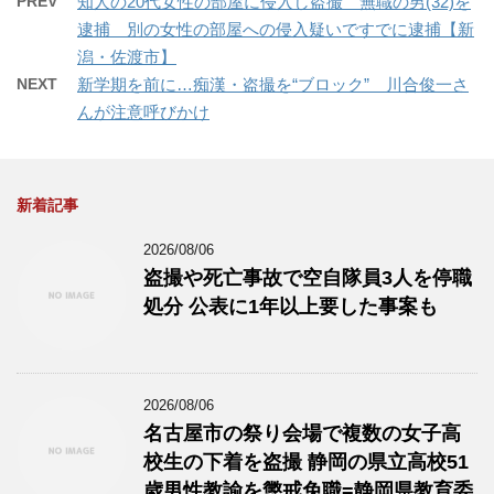
PREV
知人の20代女性の部屋に侵入し盗撮 無職の男(32)を
逮捕 別の女性の部屋への侵入疑いですでに逮捕【新
潟・佐渡市】
NEXT
新学期を前に…痴漢・盗撮を“ブロック” 川合俊一さ
んが注意呼びかけ
新着記事
2026/08/06
盗撮や死亡事故で空自隊員3人を停職
処分 公表に1年以上要した事案も
2026/08/06
名古屋市の祭り会場で複数の女子高
校生の下着を盗撮 静岡の県立高校51
歳男性教諭を懲戒免職=静岡県教育委