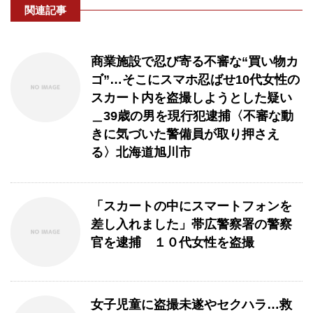
関連記事
商業施設で忍び寄る不審な“買い物カ
ゴ”…そこにスマホ忍ばせ10代女性の
スカート内を盗撮しようとした疑い
＿39歳の男を現行犯逮捕〈不審な動
きに気づいた警備員が取り押さえ
る〉北海道旭川市
「スカートの中にスマートフォンを
差し入れました」帯広警察署の警察
官を逮捕 １０代女性を盗撮
女子児童に盗撮未遂やセクハラ…救