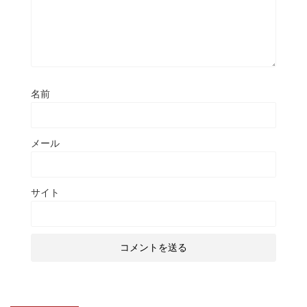
名前
メール
サイト