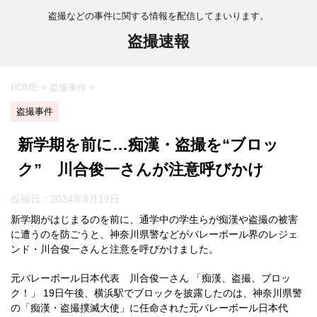
盗撮などの事件に関する情報を配信してまいります。
盗撮速報
HOME
>
盗撮事件
>
盗撮事件
新学期を前に…痴漢・盗撮を“ブロッ
ク” 川合俊一さんが注意呼びかけ
投稿日：
2024年8月19日
新学期がはじまるのを前に、通学中の学生らが痴漢や盗撮の被害
に遭うのを防ごうと、神奈川県警などがバレーボール界のレジェ
ンド・川合俊一さんと注意を呼びかけました。
元バレーボール日本代表 川合俊一さん 「痴漢、盗撮、ブロッ
ク！」 19日午後、横浜駅でブロックを披露したのは、神奈川県警
の「痴漢・盗撮撲滅大使」に任命された元バレーボール日本代