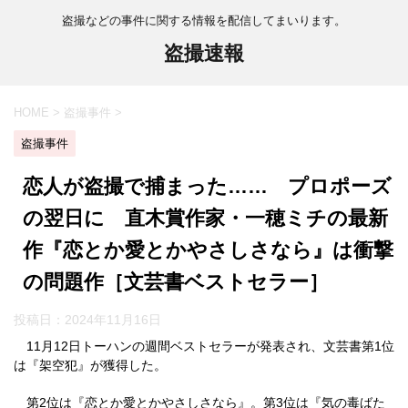
盗撮などの事件に関する情報を配信してまいります。
盗撮速報
HOME
>
盗撮事件
>
盗撮事件
恋人が盗撮で捕まった…… プロポーズ
の翌日に 直木賞作家・一穂ミチの最新
作『恋とか愛とかやさしさなら』は衝撃
の問題作［文芸書ベストセラー］
投稿日：
2024年11月16日
11月12日トーハンの週間ベストセラーが発表され、文芸書第1位
は『架空犯』が獲得した。
第2位は『恋とか愛とかやさしさなら』。第3位は『気の毒ばた