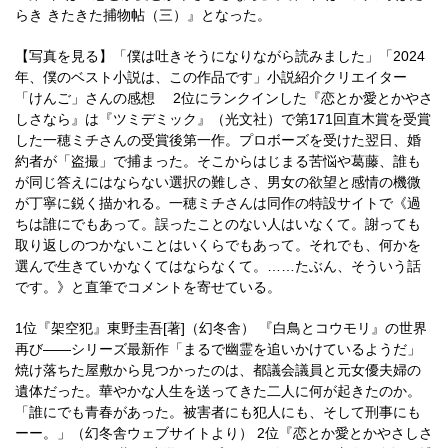
らき きたきた捕物帖（三）』となった。
【写真を見る】「僕は吐きそうになりながら読みました」「2024
年、僕のベスト小説は、この作品です」小説紹介クリエイター
「けんご」さんの感想 2位にランクインした『恋とか愛とかやさ
しさなら』は『ツミデミック』（光文社）で第171回直木賞を受賞
した一穂ミチさんの受賞後第一作。プロボーズを受けた翌日、婚
約者が「盗撮」で捕まった。そこからはじまる苦悩や葛藤、誰も
が同じ答えにはならない選択の難しさ、男女の欲望と感情の機微
が丁寧に鋭く描かれる。一穂ミチさんは同作の特設サイトで《過
ちは誰にでもあって。誤ったことのない人はいなくて。謝っても
取り返しのつかないことはいくらでもあって。それでも、何かを
選んで生きていかなくてはならなくて。……たぶん、そういう話
です。》と直筆でコメントを寄せている。
1位『架空犯』東野圭吾[著]（幻冬舎） 『白鳥とコウモリ』の世界
再び――シリーズ最新作「まるで幽霊を追いかけているようだ」
焼け落ちた屋敷から見つかったのは、都議会議員と元女優夫婦の
遺体だった。華やかな人生を送ってきた二人に何が起きたのか。
「誰にでも青春があった。被害者にも犯人にも、そして刑事にも
ーー。」（幻冬舎ウェブサイトより） 2位『恋とか愛とかやさしさ