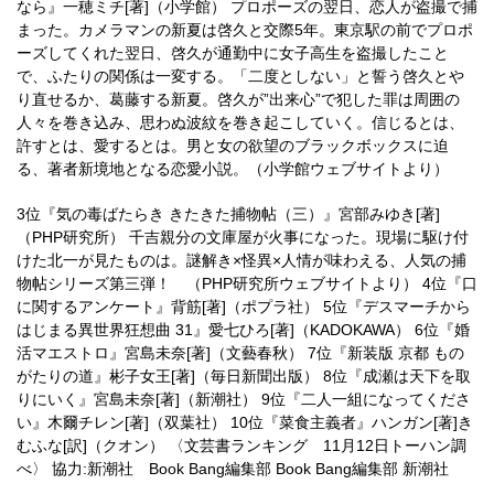
なら』一穂ミチ[著]（小学館） プロポーズの翌日、恋人が盗撮で捕
まった。カメラマンの新夏は啓久と交際5年。東京駅の前でプロポ
ーズしてくれた翌日、啓久が通勤中に女子高生を盗撮したこと
で、ふたりの関係は一変する。「二度としない」と誓う啓久とや
り直せるか、葛藤する新夏。啓久が”出来心”で犯した罪は周囲の
人々を巻き込み、思わぬ波紋を巻き起こしていく。信じるとは、
許すとは、愛するとは。男と女の欲望のブラックボックスに迫
る、著者新境地となる恋愛小説。（小学館ウェブサイトより）
3位『気の毒ばたらき きたきた捕物帖（三）』宮部みゆき[著]
（PHP研究所） 千吉親分の文庫屋が火事になった。現場に駆け付
けた北一が見たものは。謎解き×怪異×人情が味わえる、人気の捕
物帖シリーズ第三弾！ （PHP研究所ウェブサイトより） 4位『口
に関するアンケート』背筋[著]（ポプラ社） 5位『デスマーチから
はじまる異世界狂想曲 31』愛七ひろ[著]（KADOKAWA） 6位『婚
活マエストロ』宮島未奈[著]（文藝春秋） 7位『新装版 京都 もの
がたりの道』彬子女王[著]（毎日新聞出版） 8位『成瀬は天下を取
りにいく』宮島未奈[著]（新潮社） 9位『二人一組になってくださ
い』木爾チレン[著]（双葉社） 10位『菜食主義者』ハンガン[著]き
むふな[訳]（クオン） 〈文芸書ランキング 11月12日トーハン調
べ〉 協力:新潮社 Book Bang編集部 Book Bang編集部 新潮社