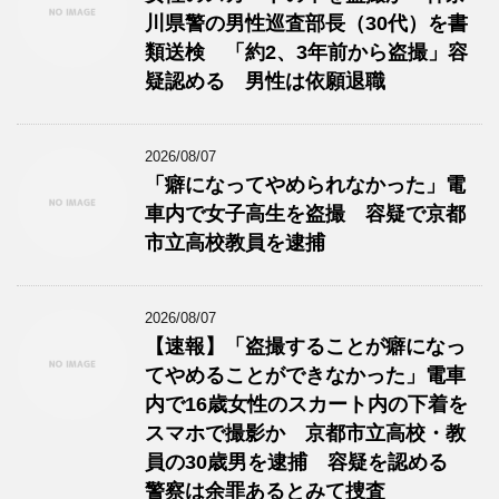
川県警の男性巡査部長（30代）を書
類送検 「約2、3年前から盗撮」容
疑認める 男性は依願退職
2026/08/07
「癖になってやめられなかった」電
車内で女子高生を盗撮 容疑で京都
市立高校教員を逮捕
2026/08/07
【速報】「盗撮することが癖になっ
てやめることができなかった」電車
内で16歳女性のスカート内の下着を
スマホで撮影か 京都市立高校・教
員の30歳男を逮捕 容疑を認める
警察は余罪あるとみて捜査