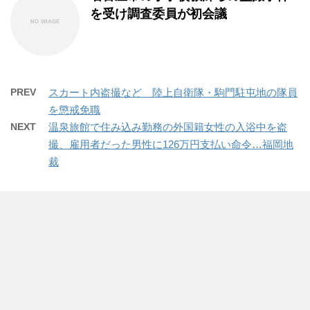
を受け調査委員が初会議
PREV
スカート内盗撮など 陸上自衛隊・駒門駐屯地の隊員
を懲戒免職
NEXT
温泉旅館で住み込み勤務の外国籍女性の入浴中を盗
撮、雇用者だった男性に126万円支払い命令…福岡地
裁