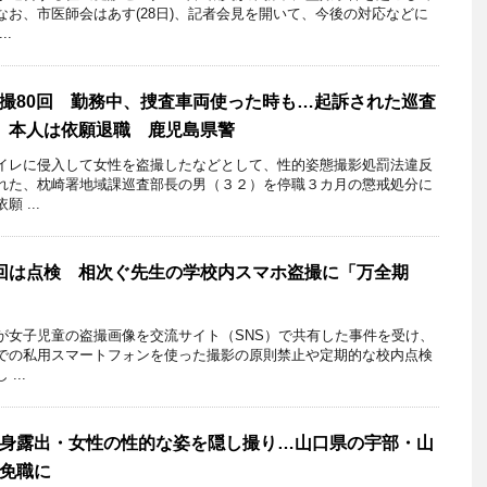
お、市医師会はあす(28日)、記者会見を開いて、今後の対応などに
..
撮80回 勤務中、捜査車両使った時も…起訴された巡査
、本人は依願退職 鹿児島県警
レに侵入して女性を盗撮したなどとして、性的姿態撮影処罰法違反
れた、枕崎署地域課巡査部長の男（３２）を停職３カ月の懲戒処分に
 ...
回は点検 相次ぐ先生の学校内スマホ盗撮に「万全期
女子児童の盗撮画像を交流サイト（SNS）で共有した事件を受け、
での私用スマートフォンを使った撮影の原則禁止や定期的な校内点検
...
身露出・女性の性的な姿を隠し撮り…山口県の宇部・山
免職に