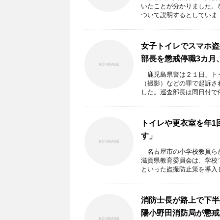
いたことが分かりました。な
ついて説明するとしていま .
女子トイレでスマホ盗
部長を懲戒停職3カ月
鹿児島県警は２１日、トイ
（撮影）などの罪で起訴さ
した。巡査部長は同日付で依願
トイレや更衣室を年1
す」
名古屋市の小学校教員らが
滋賀県教育委員会は、学校
といった盗撮防止策を導入し 
消防士長が路上で下半
陽小野田消防局が懲戒