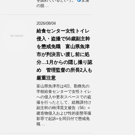
を認めているという。
女湯
の脱 ...
2026/08/04
給食センター女性トイレ
侵入・盗撮で56歳副主幹
を懲戒免職 富山県魚津
市が判決言い渡し前に処
分…1月からの隠し撮り認
め 管理監督の所長2人も
厳重注意
富山県魚津市は4日、勤務先の
学校給食センターで女性トイレ
への侵入や更衣スペースでの盗
撮を行ったとして、総務課付け
副主幹の柿澤晃文被告（56）=
建造物侵入および性的姿態等撮
影罪で起訴=を同日付で懲戒免
職 ...