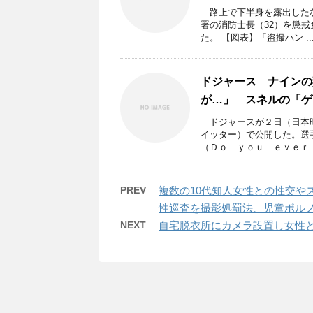
路上で下半身を露出したな
署の消防士長（32）を懲
た。 【図表】「盗撮ハン ..
ドジャース ナインの
が…」 スネルの「ゲ
ドジャースが２日（日本時
イッター）で公開した。選
（Ｄｏ ｙｏｕ ｅｖｅｒ ｗ
PREV
複数の10代知人女性との性交や
性巡査を撮影処罰法、児童ポル
NEXT
自宅脱衣所にカメラ設置し女性と