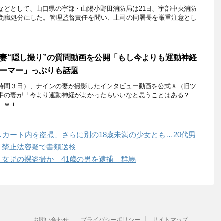
どとして、山口県の宇部・山陽小野田消防局は21日、宇部中央消防
戒免職処分にした。管理監督責任を問い、上司の同署長を厳重注意とし
.
妻“隠し撮り”の質問動画を公開「もし今よりも運動神経
ーマー」っぷりも話題
間３日）、ナインの妻が撮影したインタビュー動画を公式Ｘ（旧ツ
手の妻が「今より運動神経がよかったらいいなと思うことはある？
ｉ ...
スカート内を盗撮、さらに別の18歳未満の少女とも…20代男
ノ禁止法容疑で書類送検
女児の裸盗撮か 41歳の男を逮捕 群馬
お問い合わせ
プライバシーポリシー
サイトマップ