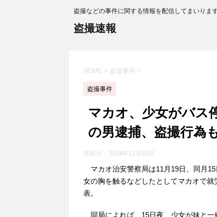
盗撮などの事件に関する情報を配信してまいりま
盗撮速報
HOME
>
盗撮事件
>
盗撮事件
マカオ、少女がバス停
の男逮捕、盗撮行為
投稿日：
2024年11月20日
マカオ治安警察局は11月19日、同月1
女の胸を触るなどしたとしてマカオで就
表。
同局によれば、15日夜、少女が妹と一