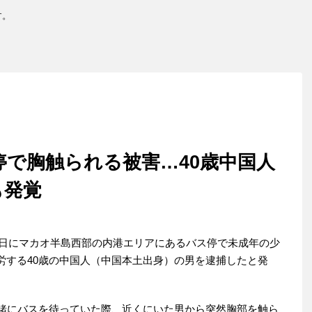
す。
で胸触られる被害…40歳中国人
も発覚
5日にマカオ半島西部の内港エリアにあるバス停で未成年の少
労する40歳の中国人（中国本土出身）の男を逮捕したと発
緒にバスを待っていた際、近くにいた男から突然胸部を触ら