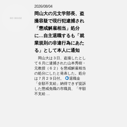
2026/08/04
岡山大の元文学部長、盗
撮容疑で現行犯逮捕され
「懲戒解雇相当」処分
に…自主退職するも「就
業規則の非違行為にあた
る」として本人に通知
岡山大は３日、盗撮したとし
て６月に逮捕された山本秀樹・
元教授（６２）を懲戒解雇相当
の処分にしたと発表した。処分
は７月２９日付。
退職金
「全額不支給」納得できず提訴
した懲戒免職の市職員、「半額
不支給 ...