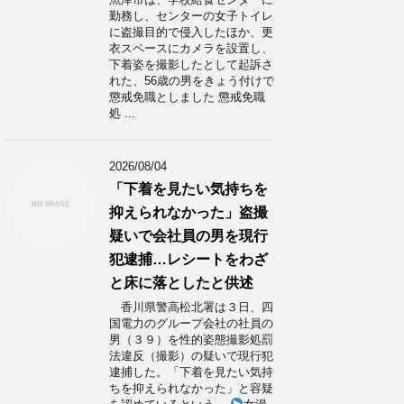
勤務し、センターの女子トイレ
に盗撮目的で侵入したほか、更
衣スペースにカメラを設置し、
下着姿を撮影したとして起訴さ
れた、56歳の男をきょう付けで
懲戒免職としました 懲戒免職
処 ...
2026/08/04
「下着を見たい気持ちを
抑えられなかった」盗撮
疑いで会社員の男を現行
犯逮捕…レシートをわざ
と床に落としたと供述
香川県警高松北署は３日、四
国電力のグループ会社の社員の
男（３９）を性的姿態撮影処罰
法違反（撮影）の疑いで現行犯
逮捕した。「下着を見たい気持
ちを抑えられなかった」と容疑