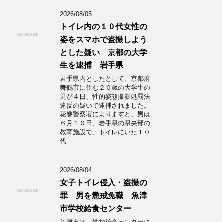
2026/08/05
トイレ内の１０代女性の
姿をスマホで盗撮しよう
とした疑い 京都の大学
生を逮捕 岩手県
岩手県内としたとして、京都府
舞鶴市に住む２０歳の大学生の
男が４日、性的姿態撮影処罰法
違反の疑いで逮捕されました。
花巻警察署によりますと、男は
６月１０日、岩手県の県央部の
教育施設で、トイレにいた１０
代 ...
2026/08/04
女子トイレ侵入・盗撮の
罪 男を懲戒免職 魚津
市学校給食センター
魚津市は、学校給食センターに