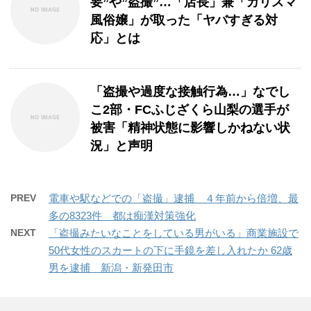
要”や”盗撮”…「店長」兼「カリスマ
風俗嬢」が取った「ヤバすぎる対
応」とは
「盗撮や過度な接触行為…」なでし
こ2部・FCふじざくら山梨の選手が
被害「精神状態に影響しかねない状
況」と声明
PREV
電車や駅などでの「盗撮」逮捕 ４年前から倍増、最
多の8323件 都は痴漢対策強化
NEXT
「盗撮みたいなことをしている男がいる」商業施設で
50代女性のスカートの下に手鏡を差し入れたか 62歳
男を逮捕 新潟・新発田市