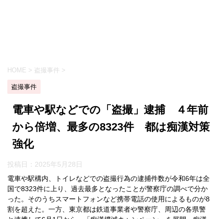
HOME
>
盗撮事件
>
盗撮事件
電車や駅などでの「盗撮」逮捕 ４年前
から倍増、最多の8323件 都は痴漢対策
強化
投稿日：
2025年5月28日
電車や駅構内、トイレなどでの盗撮行為の逮捕件数が令和6年は全
国で8323件に上り、過去最多となったことが警察庁の調べで分か
った。そのうちスマートフォンなど携帯電話の使用によるものが8
割を超えた。一方、東京都は鉄道事業者や警察庁、周辺の各県警