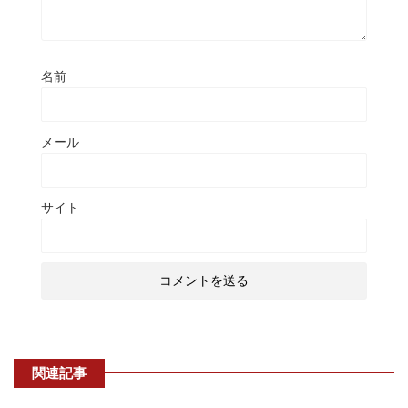
名前
メール
サイト
関連記事