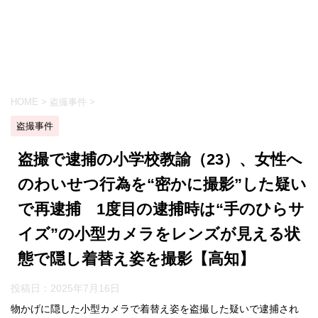
HOME
>
盗撮事件
>
盗撮事件
盗撮で逮捕の小学校教諭（23）、女性へ
のわいせつ行為を“密かに撮影”した疑い
で再逮捕 1度目の逮捕時は“手のひらサ
イズ”の小型カメラをレンズが見える状
態で隠し着替え姿を撮影【高知】
投稿日：
2025年7月16日
物かげに隠した小型カメラで着替え姿を盗撮した疑いで逮捕され