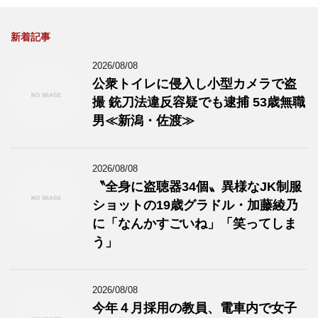
新着記事
2026/08/08
公衆トイレに侵入し小型カメラで盗
撮 銃刀法違反容疑でも逮捕 53歳無職
男≪新潟・佐渡≫
2026/08/08
〝全身に盗聴器34個〟異様なJK制服
ショットの19歳グラドル・加藤綾乃
に「なんかすごいね」「笑ってしま
う」
2026/08/08
今年４月採用の教員、電車内で女子