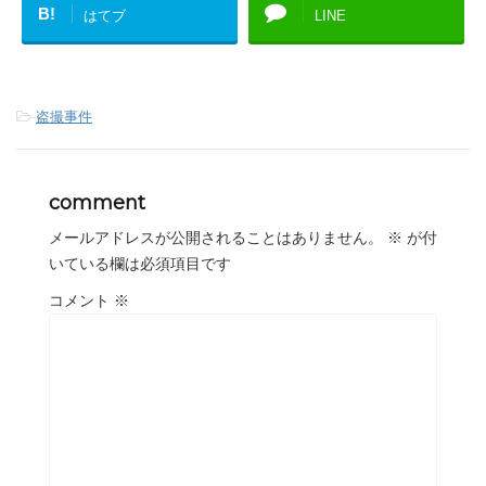
B!
はてブ
LINE
-
盗撮事件
comment
メールアドレスが公開されることはありません。
※
が付
いている欄は必須項目です
コメント
※