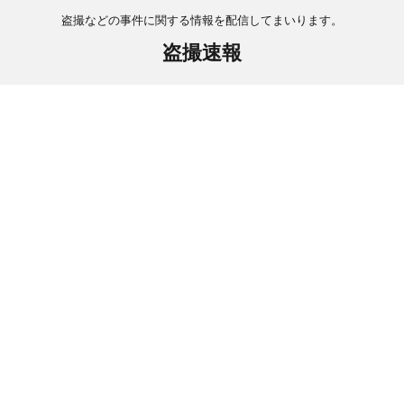
盗撮などの事件に関する情報を配信してまいります。
盗撮速報