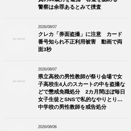
警察は余罪あるとみて捜査
2026/08/07
クレカ「券面盗撮」に注意 カード
番号知られ不正利用被害 動画で両
面3秒
2026/08/07
県立高校の男性教師が祭り会場で女
子高校生4人のスカートの中を盗撮な
どで懲戒免職処分 2カ月間ほぼ毎日
女子生徒とSNSで私的なやりとり…
中学校の男性教師を戒告処分
2026/08/06