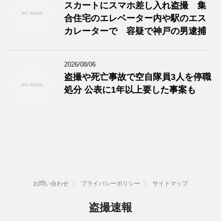
スカートにスマホ差し入れ盗撮 集
合住宅のエレベーター内や駅のエス
カレーターで 容疑で神戸の男逮捕
2026/08/06
盗撮や死亡事故で空自隊員3人を停職
処分 公表に1年以上要した事案も
お問い合わせ
プライバシーポリシー
サイトマップ
盗撮速報