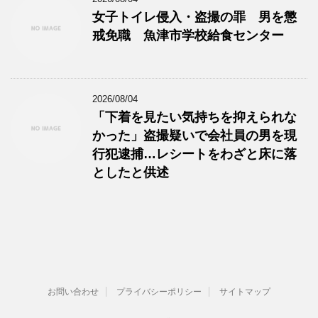
女子トイレ侵入・盗撮の罪 男を懲
戒免職 魚津市学校給食センター
2026/08/04
「下着を見たい気持ちを抑えられな
かった」盗撮疑いで会社員の男を現
行犯逮捕…レシートをわざと床に落
としたと供述
お問い合わせ
プライバシーポリシー
サイトマップ