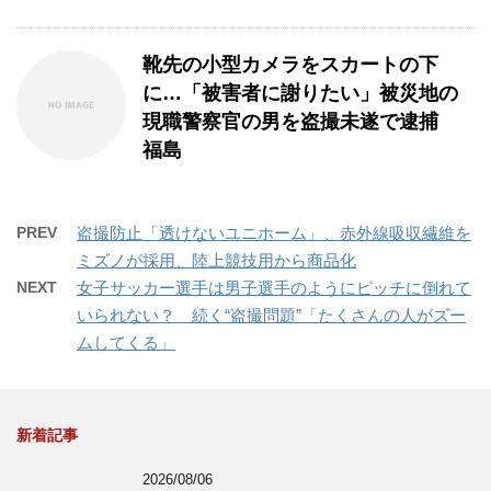
靴先の小型カメラをスカートの下
に…「被害者に謝りたい」被災地の
現職警察官の男を盗撮未遂で逮捕
福島
PREV
盗撮防止「透けないユニホーム」、赤外線吸収繊維を
ミズノが採用、陸上競技用から商品化
NEXT
女子サッカー選手は男子選手のようにピッチに倒れて
いられない？ 続く“盗撮問題”「たくさんの人がズー
ムしてくる」
新着記事
2026/08/06