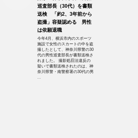
巡査部長（30代）を書類
送検 「約2、3年前から
盗撮」容疑認める 男性
は依願退職
今年4月、横浜市内のスポーツ
施設で女性のスカートの中を盗
撮したとして、神奈川県警の30
代の男性巡査部長が書類送検さ
れました。 撮影処罰法違反の
疑いで書類送検されたのは、神
奈川県警・南警察署の30代の男
...