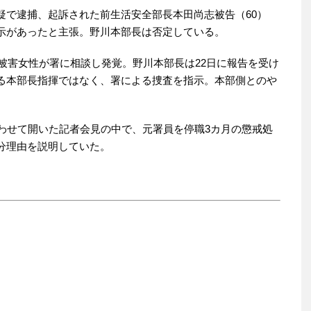
で逮捕、起訴された前生活安全部長本田尚志被告（60）
示があったと主張。野川本部長は否定している。
被害女性が署に相談し発覚。野川本部長は22日に報告を受け
る本部長指揮ではなく、署による捜査を指示。本部側とのや
。
わせて開いた記者会見の中で、元署員を停職3カ月の懲戒処
分理由を説明していた。