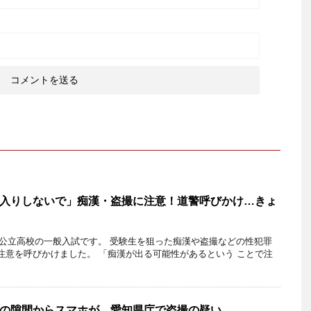
入りしないで」痴漢・盗撮に注意！道警呼びかけ…きょ
）は公立高校の一般入試です。 受験生を狙った痴漢や盗撮などの性犯罪
注意を呼びかけました。 「痴漢が出る可能性があるという ことで注
の隙間からスマホが…愛知県庁で盗撮の疑い