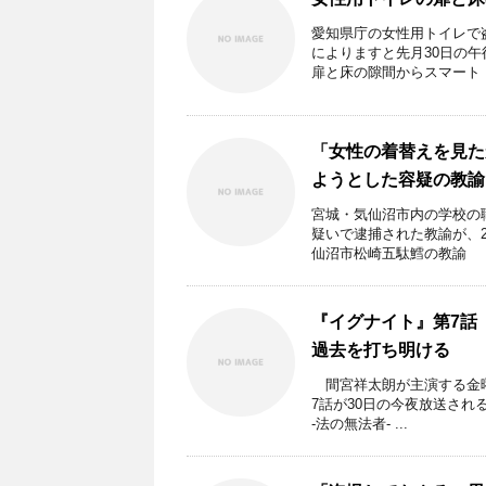
愛知県庁の女性用トイレで
によりますと先月30日の
扉と床の隙間からスマート .
「女性の着替えを見た
ようとした容疑の教諭
宮城・気仙沼市内の学校の
疑いで逮捕された教諭が、
仙沼市松崎五駄鱈の教諭 ..
『イグナイト』第7話
過去を打ち明ける
間宮祥太朗が主演する金曜ド
7話が30日の今夜放送さ
‐法の無法者‐ ...