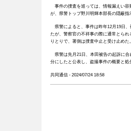
事件の捜査を巡っては、情報漏えい容疑
が、県警トップ野川明輝本部長の隠蔽指
県警によると、事件は昨年12月19日、
たが、警察官の不祥事の際に通常とられ
りとりで、署側は捜査中止と受け止めた
県警は先月21日、本田被告の起訴に合
分にしたと公表し、盗撮事件の概要と処
共同通信 - 2024/07/24 18:58