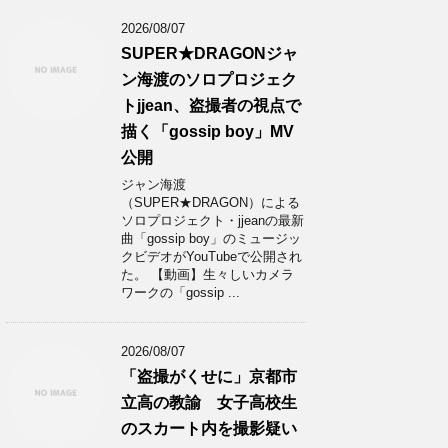
2026/08/07
SUPER★DRAGONジャ
ン海渡のソロプロジェク
トjjean、盗撮者の視点で
描く「gossip boy」MV
公開
ジャン海渡
（SUPER★DRAGON）による
ソロプロジェクト・jjeanの最新
曲「gossip boy」のミュージッ
クビデオがYouTubeで公開され
た。 【動画】生々しいカメラ
ワークの「gossip ...
2026/08/07
「盗撮がくせに」京都市
立高の教諭 女子高校生
のスカート内を撮影疑い