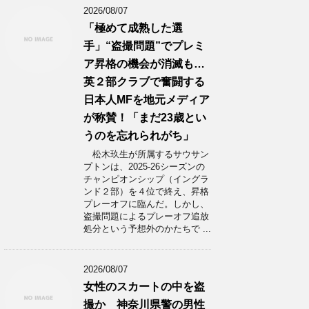
2026/08/07
「極めて成熟した選
手」“盗撮問題”でプレミ
ア昇格の機会が消滅も…
英２部クラブで奮闘する
日本人MFを地元メディア
が称賛！「まだ23歳とい
うのを忘れられがち」
松木玖生が所属するサウサン
プトンは、2025-26シーズンの
チャンピオンシップ（イングラ
ンド２部）を４位で終え、昇格
プレーオフに臨んだ。しかし、
盗撮問題によるプレーオフ追放
処分という予想外のかたちで ...
2026/08/07
女性のスカートの中を盗
撮か 神奈川県警の男性