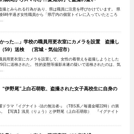
盗撮とみられる行為があり、県は職員に注意を呼びかけています。 県
午後6時半過ぎ女性職員から「県庁内の個室トイレに入っていたところ
..
かった…」学校の職員用更衣室にカメラを設置 盗撮し
（59）送検 （宮城・気仙沼市）
職員用更衣室にカメラを設置して、女性の着替えを盗撮しようとした
29日に送検された。 性的姿態等撮影未遂の疑いで送検されたのは、気
.
 “伊野尾”上白石萌歌、盗撮された女子高校生に自身の
ラマ『イグナイト ‐法の無法者‐』（TBS系／毎週金曜22時）の第
れる。 【写真】浅見（りょう）と伊野尾（上白石萌歌） 『イグナイト