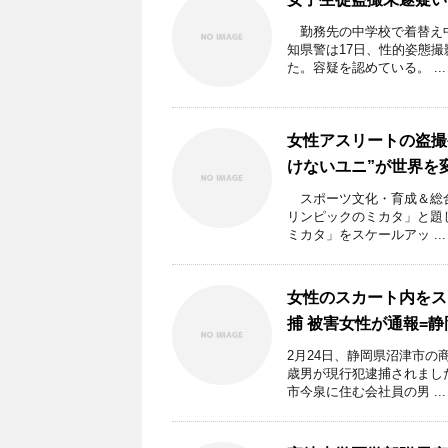
勤務先の中学校で着替え中
知県警は17日、性的姿態
た。容疑を認めている。 ...
女性アスリートの盗撮
けないユニ”が世界を
スポーツ文化・育成＆総合ニ
リンピックのミカタ」と題
ミカタ」をスケールアッ ...
女性のスカート内をス
捕 被害女性が通報=
2月24日、静岡県沼津市の
歳男が現行犯逮捕されまし
市今泉に住む会社員の男 ...