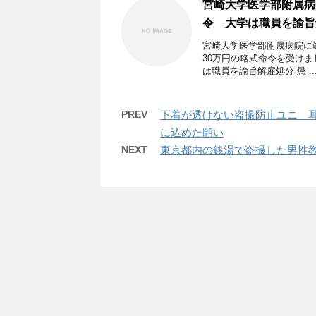
宮崎大学医学部附属病
令 大学は職員を諭旨
宮崎大学医学部附属病院に
30万円の略式命令を受けま
は職員を諭旨解雇処分 懲 ..
PREV
下着が透けない盗撮防止ユニ 
に込めた願い
NEXT
東京都内の銭湯で盗撮した男性教