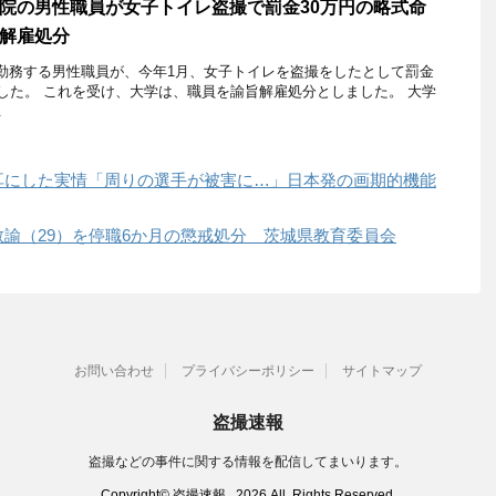
院の男性職員が女子トイレ盗撮で罰金30万円の略式命
解雇処分
勤務する男性職員が、今年1月、女子トイレを盗撮をしたとして罰金
した。 これを受け、大学は、職員を諭旨解雇処分としました。 大学
.
耳にした実情「周りの選手が被害に…」日本発の画期的機能
諭（29）を停職6か月の懲戒処分 茨城県教育委員会
お問い合わせ
プライバシーポリシー
サイトマップ
盗撮速報
盗撮などの事件に関する情報を配信してまいります。
Copyright© 盗撮速報 , 2026 All Rights Reserved.