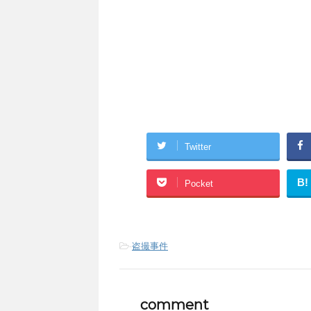
Twitter
B!
Pocket
-
盗撮事件
comment