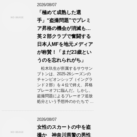
2026/08/07
「極めて成熟した選
手」“盗撮問題”でプレミ
ア昇格の機会が消滅も…
英２部クラブで奮闘する
日本人MFを地元メディア
が称賛！「まだ23歳とい
うのを忘れられがち」
松木玖生が所属するサウサン
プトンは、2025-26シーズンの
チャンピオンシップ（イングラ
ンド２部）を４位で終え、昇格
プレーオフに臨んだ。しかし、
盗撮問題によるプレーオフ追放
処分という予想外のかたちで ...
2026/08/07
女性のスカートの中を盗
撮か 神奈川県警の男性