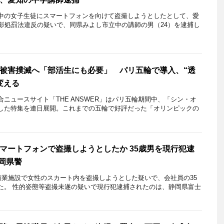
の女子生徒にスマートフォンを向けて盗撮しようとしたとして、愛
撮影処罰法違反の疑いで、同県みよし市立中の講師の男（24）を逮捕し
被害撲滅へ「部活生にも必要」 パリ五輪で導入、“透
変える
ュースサイト「THE ANSWER」はパリ五輪期間中、「シン・オ
した特集を連日展開。これまでの五輪で好評だった「オリンピックの
マートフォンで盗撮しようとしたか 35歳男を現行犯逮
静岡県警
商業施設で女性のスカート内を盗撮しようとした疑いで、会社員の35
た。 性的姿態等盗撮未遂の疑いで現行犯逮捕されたのは、静岡県富士