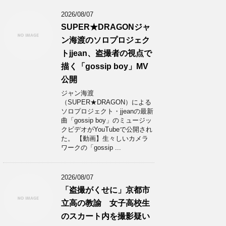
2026/08/07
SUPER★DRAGONジャ
ン海渡のソロプロジェク
トjjean、盗撮者の視点で
描く「gossip boy」MV
公開
ジャン海渡
（SUPER★DRAGON）による
ソロプロジェクト・jjeanの最新
曲「gossip boy」のミュージッ
クビデオがYouTubeで公開され
た。 【動画】生々しいカメラ
ワークの「gossip ...
2026/08/07
「盗撮がくせに」京都市
立高の教諭 女子高校生
のスカート内を撮影疑い