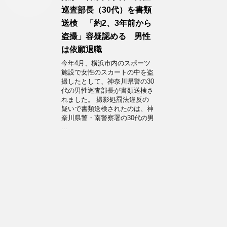
巡査部長（30代）を書類
送検 「約2、3年前から
盗撮」容疑認める 男性
は依願退職
今年4月、横浜市内のスポーツ
施設で女性のスカートの中を盗
撮したとして、神奈川県警の30
代の男性巡査部長が書類送検さ
れました。 撮影処罰法違反の
疑いで書類送検されたのは、神
奈川県警・南警察署の30代の男
...