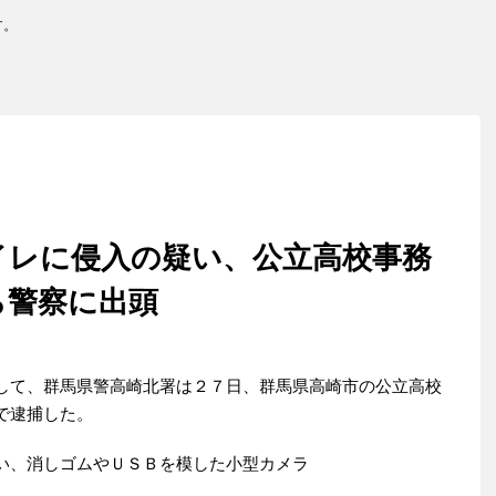
す。
イレに侵入の疑い、公立高校事務
ら警察に出頭
して、群馬県警高崎北署は２７日、群馬県高崎市の公立高校
で逮捕した。
い、消しゴムやＵＳＢを模した小型カメラ