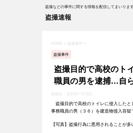
盗撮などの事件に関する情報を配信してまいりま
盗撮速報
HOME
>
盗撮事件
>
盗撮事件
盗撮目的で高校のト
職員の男を逮捕…自
投稿日：
2024年7月29日
盗撮目的で高校のトイレに侵入したと
事務職員の男（３６）を建造物侵入容疑
【写真】盗撮行為に悪用されることが多