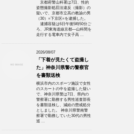
京都府警山科署は7日、性的
姿態撮影処罰法違反（撮影）の
疑いで、京都市立高の教諭の男
（30）=下京区=を逮捕した。
逮捕容疑は6日午後5時50分ご
ろ、JR東海道線京都―山科間を
走行する電車内で女子高 ...
2026/08/07
「下着が見たくて盗撮し
た」神奈川県警の警察官
を書類送検
横浜市内のスポーツ施設で女性
のスカートの中を盗撮した疑い
で、神奈川県警は7日、県内の
警察署に勤務する男性巡査部長
を書類送検し、減給の懲戒処分
としました。 神奈川県警南警
察署で勤務していた30代の男性
巡 ...