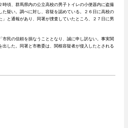
２時頃、群馬県内の公立高校の男子トイレの小便器内に盗撮
した疑い。調べに対し、容疑を認めている。２６日に高校の
た」と通報があり、同署が捜査していたところ、２７日に男
「市民の信頼を損なうこととなり、誠に申し訳ない。事実関
を出した。同署と市教委は、関根容疑者が侵入したとされる