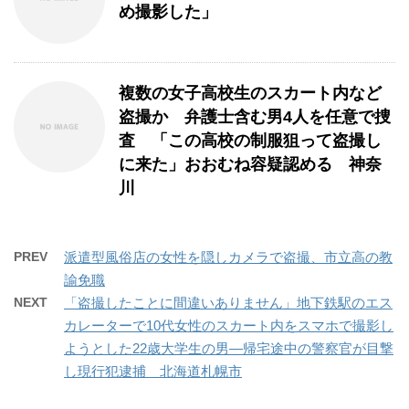
め撮影した」
複数の女子高校生のスカート内など
盗撮か 弁護士含む男4人を任意で捜
査 「この高校の制服狙って盗撮し
に来た」おおむね容疑認める 神奈
川
PREV
派遣型風俗店の女性を隠しカメラで盗撮、市立高の教
諭免職
NEXT
「盗撮したことに間違いありません」地下鉄駅のエス
カレーターで10代女性のスカート内をスマホで撮影し
ようとした22歳大学生の男―帰宅途中の警察官が目撃
し現行犯逮捕 北海道札幌市