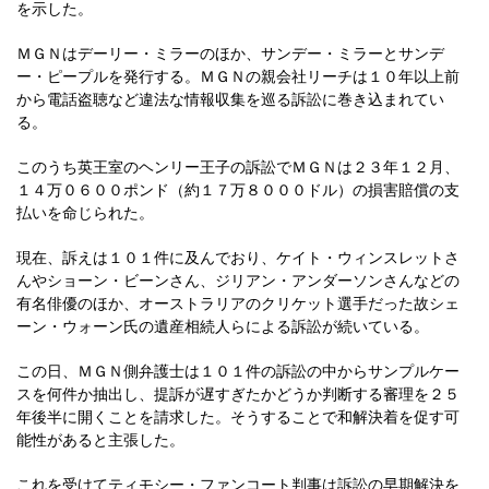
を示した。
ＭＧＮはデーリー・ミラーのほか、サンデー・ミラーとサンデ
ー・ピープルを発行する。ＭＧＮの親会社リーチは１０年以上前
から電話盗聴など違法な情報収集を巡る訴訟に巻き込まれてい
る。
このうち英王室のヘンリー王子の訴訟でＭＧＮは２３年１２月、
１４万０６００ポンド（約１７万８０００ドル）の損害賠償の支
払いを命じられた。
現在、訴えは１０１件に及んでおり、ケイト・ウィンスレットさ
んやショーン・ビーンさん、ジリアン・アンダーソンさんなどの
有名俳優のほか、オーストラリアのクリケット選手だった故シェ
ーン・ウォーン氏の遺産相続人らによる訴訟が続いている。
この日、ＭＧＮ側弁護士は１０１件の訴訟の中からサンプルケー
スを何件か抽出し、提訴が遅すぎたかどうか判断する審理を２５
年後半に開くことを請求した。そうすることで和解決着を促す可
能性があると主張した。
これを受けてティモシー・ファンコート判事は訴訟の早期解決を