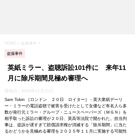
HOME
>
盗撮事件
>
盗撮事件
英紙ミラー、盗聴訴訟101件に 来年11
月に除斥期間見極め審理へ
投稿日：
2024年11月21日
Sam Tobin ［ロンドン ２０日 ロイター］ - 英大衆紙デーリ
ー・ミラーの電話盗聴で被害を受けたとして女優など有名人ら多
数が発行元ミラー・グループ・ニュースペーパーズ（ＭＧＮ）を
相手取った訴訟の審理が２０日、英高等法院で開かれた。担当判
事は、提訴が遅すぎて賠償請求権が消滅する「除斥期間」に当た
るかどうかを見極める審理を２０２５年１１月に実施する可能性