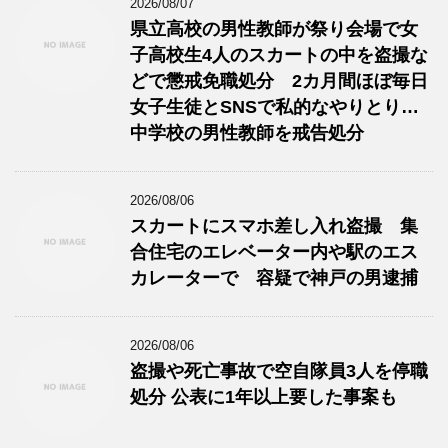
2026/08/07
県立高校の男性教師が祭り会場で女
子高校生4人のスカートの中を盗撮な
どで懲戒免職処分 2カ月間ほぼ毎日
女子生徒とSNSで私的なやりとり…
中学校の男性教師を戒告処分
2026/08/06
スカートにスマホ差し入れ盗撮 集
合住宅のエレベーター内や駅のエス
カレーターで 容疑で神戸の男逮捕
2026/08/06
盗撮や死亡事故で空自隊員3人を停職
処分 公表に1年以上要した事案も