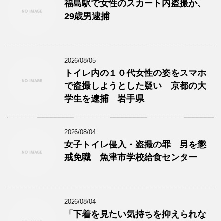
福島駅で女性のスカート内盗撮か、
29歳男逮捕
2026/08/05
トイレ内の１０代女性の姿をスマホ
で盗撮しようとした疑い 京都の大
学生を逮捕 岩手県
2026/08/04
女子トイレ侵入・盗撮の罪 男を懲
戒免職 魚津市学校給食センター
2026/08/04
「下着を見たい気持ちを抑えられな