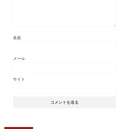
名前
メール
サイト