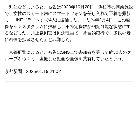
判決などによると、被告は2023年10月28日、浜松市の商業施設
で、女性のスカート内にスマートフォンを差し入れて下着を撮影
し、LINE（ライン）で4人に送信した。また昨年3月4日、この画
像をインスタグラムに投稿し、不特定多数が閲覧可能な状態にす
るなどした。川上裁判官は判決理由で「常習的犯行で、多数の者
に画像を拡散させた」と非難した。
京都府警によると、被告はSNS上で参加者を募って約30人のグ
ループをつくり、盗撮した動画や画像を共有していたという。
京都新聞 - 2025/01/15 21:02