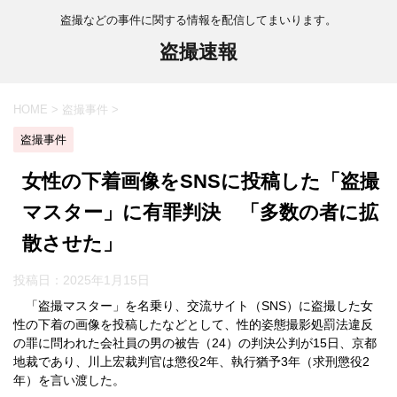
盗撮などの事件に関する情報を配信してまいります。
盗撮速報
HOME
>
盗撮事件
>
盗撮事件
女性の下着画像をSNSに投稿した「盗撮
マスター」に有罪判決 「多数の者に拡
散させた」
投稿日：
2025年1月15日
「盗撮マスター」を名乗り、交流サイト（SNS）に盗撮した女
性の下着の画像を投稿したなどとして、性的姿態撮影処罰法違反
の罪に問われた会社員の男の被告（24）の判決公判が15日、京都
地裁であり、川上宏裁判官は懲役2年、執行猶予3年（求刑懲役2
年）を言い渡した。