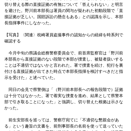
切り替える際の直接証拠の有無について「答えられない」と明言
を避けた。野川前本部長は署員の関与が疑われた初動段階で「直
接証拠が乏しい。国賠訴訟の懸念もある」との認識を示し、本部
長指揮事件にしなかった。
【写真】〈関連〉枕崎署員盗撮事件の認知からの経緯を時系列で
確認する
今月中旬の県議会総務警察委員会で、前首席監察官は「野川前
本部長から直接証拠のない段階で本部が捜査し、被疑者扱いする
ことは不適切ではないかと言われた。署で捜査を続け、犯行を裏
付ける直接証拠が出てきた時点で本部長指揮を検討すべきだと指
示を受けた」と述べていた。
同日の会見で県警側は「（野川前本部長への報告段階で）証拠
は十分ではなかった。署で着実な捜査を進め、結果として県警本
部で引き取ることになった」と強調し、切り替えた根拠は示さな
かった。
前生安部長を巡っては、警察庁宛てに「不適切な懇親会があ
る」という趣旨の文書を、前刑事部長の名前を使って送っていた