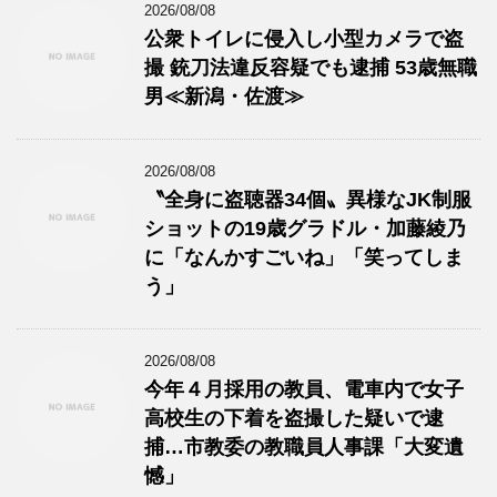
2026/08/08
公衆トイレに侵入し小型カメラで盗
撮 銃刀法違反容疑でも逮捕 53歳無職
男≪新潟・佐渡≫
2026/08/08
〝全身に盗聴器34個〟異様なJK制服
ショットの19歳グラドル・加藤綾乃
に「なんかすごいね」「笑ってしま
う」
2026/08/08
今年４月採用の教員、電車内で女子
高校生の下着を盗撮した疑いで逮
捕…市教委の教職員人事課「大変遺
憾」