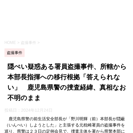
HOME
>
盗撮事件
>
盗撮事件
隠ぺい疑惑ある署員盗撮事件、所轄から
本部長指揮への移行根拠「答えられな
い」 鹿児島県警の捜査経緯、真相なお
不明のまま
投稿日：
2024年12月24日
鹿児島県警の前生活安全部長が「野川明輝（前）本部長が隠蔽
（いんぺい）しようとした」と主張する元枕崎署員の盗撮事件を
巡り、県警は２３日の定例会見で、捜査主体を署から県警本部に