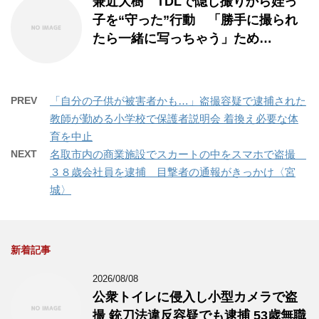
兼近大樹 TDLで隠し撮りから姪っ
子を“守った”行動 「勝手に撮られ
たら一緒に写っちゃう」ため…
PREV
「自分の子供が被害者かも…」盗撮容疑で逮捕された
教師が勤める小学校で保護者説明会 着換え必要な体
育を中止
NEXT
名取市内の商業施設でスカートの中をスマホで盗撮
３８歳会社員を逮捕 目撃者の通報がきっかけ〈宮
城〉
新着記事
2026/08/08
公衆トイレに侵入し小型カメラで盗
撮 銃刀法違反容疑でも逮捕 53歳無職