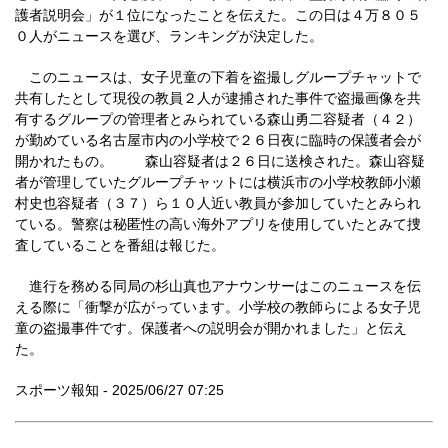
護者説明会」が１位になったことを伝えた。この日は４万８０５
０人がニュースを選び、ランキングが決定した。
このニュースは、女子児童の下着を盗撮しグループチャットで
共有したとして現役の教員２人が逮捕された事件で盗撮画像を共
有するグループの管理者とみられている森山勇二容疑者（４２）
が勤めている名古屋市内の小学校で２６日夜に臨時の保護者会が
開かれたもの。 森山容疑者は２６日に送検された。森山容疑
者が管理していたグループチャットには横浜市の小学校教師小瀬
村史也容疑者（３７）ら１０人近い教員が参加していたとみられ
ている。警察は秘匿性の高い海外アプリを使用していたとみて捜
査していることを番組は報じた。
進行を務める同局の杉山真也アナウンサーはこのニュースを伝
える際に「衝撃が広がっています。小学校の教師らによる女子児
童の盗撮事件です。保護者への説明会が開かれました」と伝え
た。
スポーツ報知 - 2025/06/27 07:25