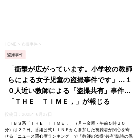
HOME
>
盗撮事件
>
盗撮事件
「衝撃が広がっています。小学校の教師
らによる女子児童の盗撮事件です」…１
０人近い教師による「盗撮共有」事件…
「ＴＨＥ ＴＩＭＥ，」が報じる
投稿日：
2025年6月27日
ＴＢＳ系「ＴＨＥ ＴＩＭＥ，」（月～金曜・午前５時２０
分）は２７日、番組公式ＬＩＮＥから参加した視聴者が関心を寄
せる「ニュース関心度ランキング」で「教師の盗撮“共有”臨時の保