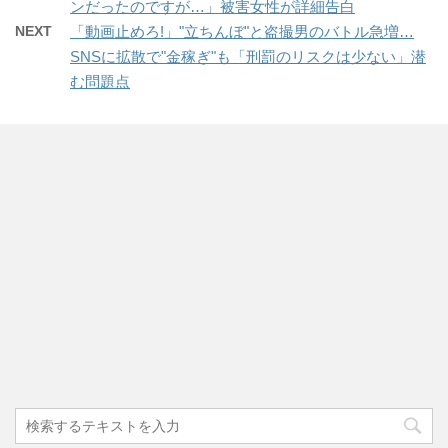
ンだったのですが…」被害女性が詳細告白
NEXT
「動画止めろ!」"立ちんぼ"と盗撮男のバトル急増…
SNSに拡散で"金稼ぎ"も「刑罰のリスクは少ない」潜
む問題点