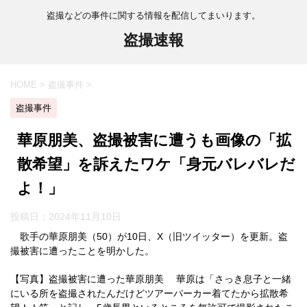
盗撮などの事件に関する情報を配信してまいります。
盗撮速報
HOME
>
盗撮事件
>
盗撮事件
華原朋美、盗撮被害に遭うも画像の「拡
散希望」を訴えたワケ「身元バレバレだ
よ！」
投稿日：
2024年11月10日
歌手の華原朋美（50）が10日、X（旧ツイッター）を更新。盗
撮被害に遭ったことを明かした。
【写真】盗撮被害に遭った華原朋美 華原は「さっき息子と一緒
にいる所を盗撮されたんだけどツアーパーカー着てたから拡散希