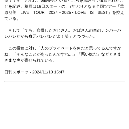
望！！笑」と記し、5歳長男といるところを無許可で撮影されたこ
とを記述。華原は16日スタートの、7年ぶりとなる全国ツアー「華
原朋美 LIVE TOUR 2024－2025～LOVE IS BEST」を控え
ている。
そして「でも、盗撮したおじさん、おばさんの車のナンバーバ
レバレだから身元バレバレだよ！笑」とつづった。
この投稿に対し「人のプライベートを何だと思ってるんですか
ね」「そんなことがあったんですね…」「悪い奴だ」などとさま
ざまな声が寄せられている。
日刊スポーツ - 2024/11/10 15:47