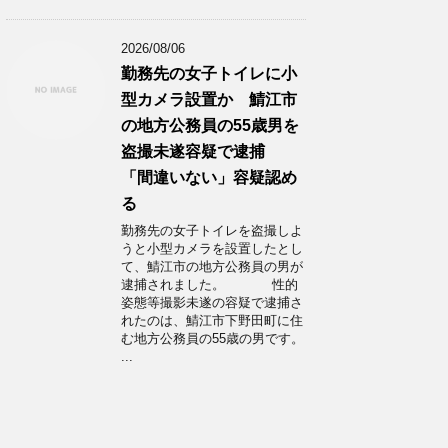
2026/08/06
勤務先の女子トイレに小
型カメラ設置か 鯖江市
の地方公務員の55歳男を
盗撮未遂容疑で逮捕
「間違いない」容疑認め
る
勤務先の女子トイレを盗撮しよ
うと小型カメラを設置したとし
て、鯖江市の地方公務員の男が
逮捕されました。 性的
姿態等撮影未遂の容疑で逮捕さ
れたのは、鯖江市下野田町に住
む地方公務員の55歳の男です。
...