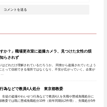
すか？」職場更衣室に盗撮カメラ、見つけた女性の煩
知らされず
ジはどれだけ理解されているだろうか。 同僚から盗撮されていたよう
にとって信頼できる場所ではなくなり、不安が広がっていく。企業が
..
行為などで教員4人処分 東京都教委
、生徒の盗撮やわいせつ行為などで教員4人を失職や懲戒免職処分に
都教委では既に懲戒免職処分10件（前年同期比2件増）、失職処分5件