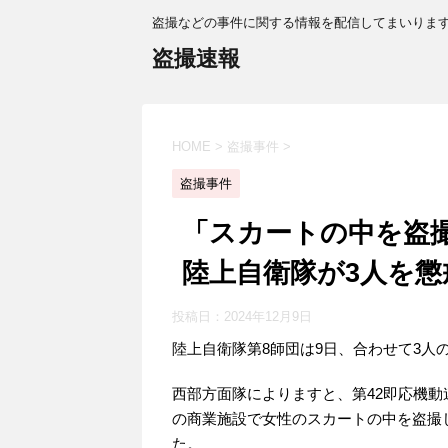
盗撮などの事件に関する情報を配信してまいりま
盗撮速報
HOME
>
盗撮事件
>
盗撮事件
「スカートの中を盗
陸上自衛隊が3人を懲
投稿日：
2024年12月9日
陸上自衛隊第8師団は9日、合わせて3人
西部方面隊によりますと、第42即応機動連
の商業施設で女性のスカートの中を盗撮
た。