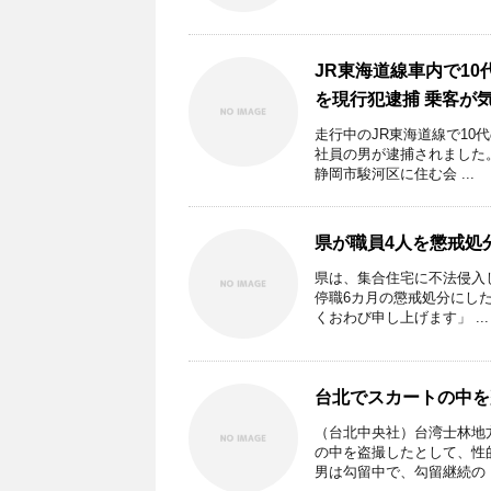
JR東海道線車内で1
を現行犯逮捕 乗客が
走行中のJR東海道線で10
社員の男が逮捕されました
静岡市駿河区に住む会 ...
県が職員4人を懲戒処
県は、集合住宅に不法侵入
停職6カ月の懲戒処分にし
くおわび申し上げます」 ...
台北でスカートの中を
（台北中央社）台湾士林地
の中を盗撮したとして、性
男は勾留中で、勾留継続の .