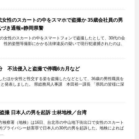
0代女性のスカートの中をスマホで盗撮か 35歳会社員の男
気づき通報=静岡県警
代の女性のスカートの中をスマートフォンで盗撮したとして、30代の会
。 性的姿態等撮影にかかる法律違反の疑いで現行犯逮捕されたのは、
分 不法侵入と盗撮で停職6カ月など
したほか女性と性交する姿を盗撮したなどとして、36歳の男性職員を
たと発表しました。 県総務局人事課 本田裕一課長 「県民の皆様に深
盗撮 日本人の男を起訴 士林地検／台湾
方検察署（地検）は16日、台北市の中山地下街出口で女性のスカート
的プライバシー妨害罪で日本人の30代の男を起訴した。地検によれば
..