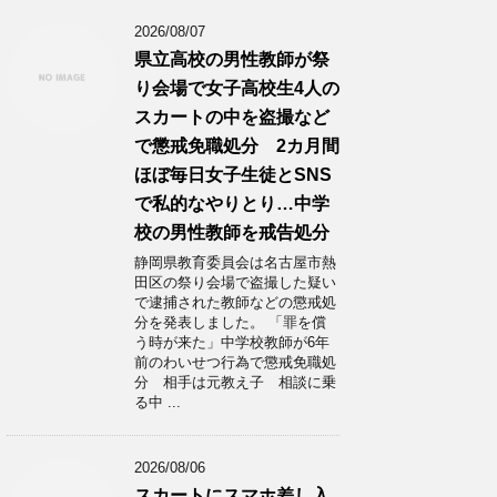
2026/08/07
県立高校の男性教師が祭
り会場で女子高校生4人の
スカートの中を盗撮など
で懲戒免職処分 2カ月間
ほぼ毎日女子生徒とSNS
で私的なやりとり…中学
校の男性教師を戒告処分
静岡県教育委員会は名古屋市熱
田区の祭り会場で盗撮した疑い
で逮捕された教師などの懲戒処
分を発表しました。 「罪を償
う時が来た」中学校教師が6年
前のわいせつ行為で懲戒免職処
分 相手は元教え子 相談に乗
る中 ...
2026/08/06
スカートにスマホ差し入