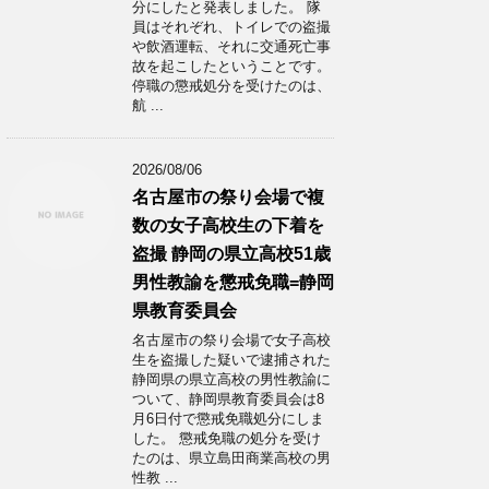
分にしたと発表しました。 隊
員はそれぞれ、トイレでの盗撮
や飲酒運転、それに交通死亡事
故を起こしたということです。
停職の懲戒処分を受けたのは、
航 ...
2026/08/06
名古屋市の祭り会場で複
数の女子高校生の下着を
盗撮 静岡の県立高校51歳
男性教諭を懲戒免職=静岡
県教育委員会
名古屋市の祭り会場で女子高校
生を盗撮した疑いで逮捕された
静岡県の県立高校の男性教諭に
ついて、静岡県教育委員会は8
月6日付で懲戒免職処分にしま
した。 懲戒免職の処分を受け
たのは、県立島田商業高校の男
性教 ...