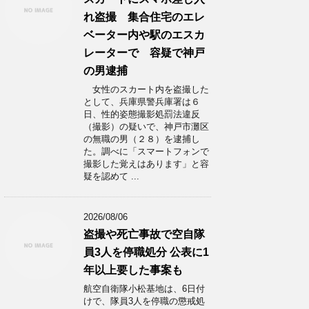
れ盗撮 集合住宅のエレ
ベーター内や駅のエスカ
レーターで 容疑で神戸
の男逮捕
女性のスカート内を盗撮した
として、兵庫県警兵庫署は６
日、性的姿態撮影処罰法違反
（撮影）の疑いで、神戸市灘区
の無職の男（２８）を逮捕し
た。調べに「スマートフォンで
撮影した覚えはあります」と容
疑を認めて ...
2026/08/06
盗撮や死亡事故で空自隊
員3人を停職処分 公表に1
年以上要した事案も
航空自衛隊小松基地は、6日付
けで、隊員3人を停職の懲戒処