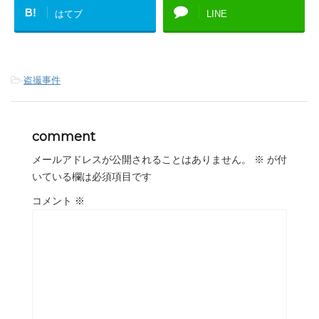
B!
はてブ
LINE
-
盗撮事件
comment
メールアドレスが公開されることはありません。
※
が付
いている欄は必須項目です
コメント
※