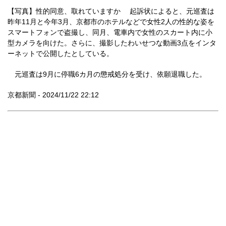
【写真】性的同意、取れていますか 起訴状によると、元巡査は
昨年11月と今年3月、京都市のホテルなどで女性2人の性的な姿を
スマートフォンで盗撮し、同月、電車内で女性のスカート内に小
型カメラを向けた。さらに、撮影したわいせつな動画3点をインタ
ーネットで公開したとしている。
元巡査は9月に停職6カ月の懲戒処分を受け、依願退職した。
京都新聞 - 2024/11/22 22:12