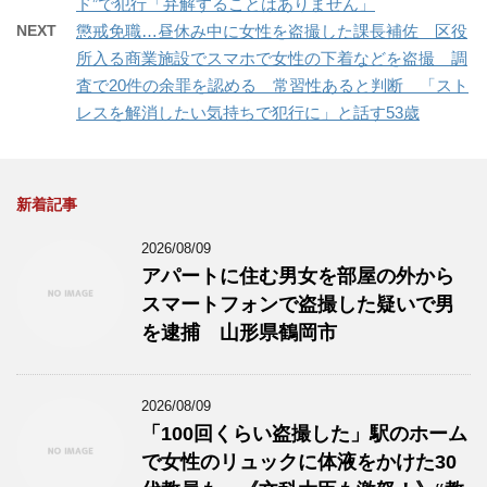
ド”で犯行「弁解することはありません」
NEXT
懲戒免職…昼休み中に女性を盗撮した課長補佐 区役
所入る商業施設でスマホで女性の下着などを盗撮 調
査で20件の余罪を認める 常習性あると判断 「スト
レスを解消したい気持ちで犯行に」と話す53歳
新着記事
2026/08/09
アパートに住む男女を部屋の外から
スマートフォンで盗撮した疑いで男
を逮捕 山形県鶴岡市
2026/08/09
「100回くらい盗撮した」駅のホーム
で女性のリュックに体液をかけた30