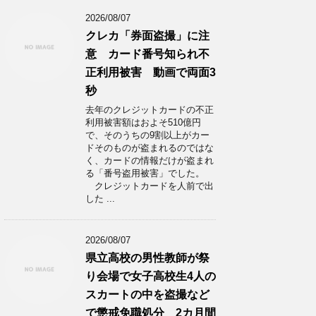
2026/08/07
クレカ「券面盗撮」に注
意 カード番号知られ不
正利用被害 動画で両面3
秒
去年のクレジットカードの不正
利用被害額はおよそ510億円
で、そのうちの9割以上がカー
ドそのものが盗まれるのではな
く、カードの情報だけが盗まれ
る「番号盗用被害」でした。
クレジットカードを人前で出
した ...
2026/08/07
県立高校の男性教師が祭
り会場で女子高校生4人の
スカートの中を盗撮など
で懲戒免職処分 2カ月間