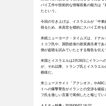
パイ工作や技術的な情報収集の能力は『
たという。
今回の引き上げは、イスラエルが「中東
得るため、米高官を標的にスパイ工作を
米紙ニューヨーク・タイムズは、ドナル
トコフ氏や、国防総省の政策責任者であ
側が盗聴を試みていたとする報告を伝え
米国とイスラエルは2月28日にイラン
が、それ以降、トランプ氏とイスラエル
模様だ。
米ニュースサイト「アクシオス」やAB
トへの爆撃警告がイランとの交渉を破綻
フ氏を激しい言葉で罵倒したと報じている。【
ＡＦＰ＝時事 - 2026/06/07 16:37