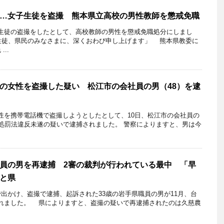
…女子生徒を盗撮 熊本県立高校の男性教師を懲戒免職
徒の盗撮をしたとして、高校教師の男性を懲戒免職処分にしまし
、生徒、県民のみなさまに、深くおわび申し上げます」 熊本県教委に
..
の女性を盗撮した疑い 松江市の会社員の男（48）を逮
性を携帯電話機で盗撮しようとしたとして、10日、松江市の会社員の
等処罰法違反未遂の疑いで逮捕されました。 警察によりますと、男は今
員の男を再逮捕 2審の裁判が行われている最中 「早
と県
出かけ、盗撮で逮捕、起訴された33歳の岩手県職員の男が11月、台
れました。 県によりますと、盗撮の疑いで再逮捕されたのは久慈農