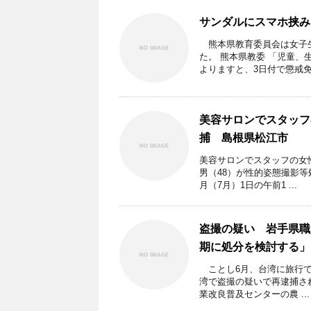
サンダルにスマホ挟み
熊本県教育委員会は女子生
た。 熊本県教委 「児童
よりますと、3日付で懲戒免 .
美容サロンでスタッフ
捕 島根県松江市
美容サロンでスタッフの女
男（48）が性的姿態撮影
月（7月）1日の午前1 ...
盗撮の疑い 岩手県職
期に処分を検討する」
ことし6月、台湾に旅行で
湾で盗撮の疑いで再逮捕さ
業改良普及センターの農 ...