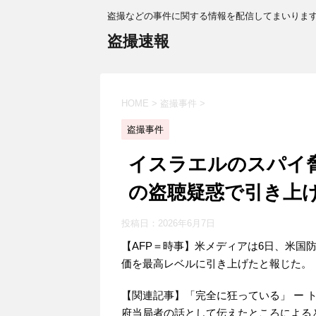
盗撮などの事件に関する情報を配信してまいりま
盗撮速報
HOME
>
盗撮事件
>
盗撮事件
イスラエルのスパイ
の盗聴疑惑で引き上
投稿日：
2026年6月7日
【AFP＝時事】米メディアは6日、米国
価を最高レベルに引き上げたと報じた。
【関連記事】「完全に狂っている」 ー 
府当局者の話として伝えたところによる