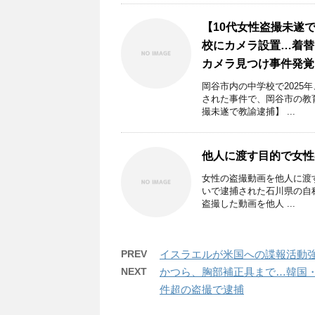
【10代女性盗撮未遂
校にカメラ設置…着替
カメラ見つけ事件発覚
岡谷市内の中学校で2025
された事件で、岡谷市の教
撮未遂で教諭逮捕】 ...
他人に渡す目的で女性
女性の盗撮動画を他人に渡
いで逮捕された石川県の自称
盗撮した動画を他人 ...
PREV
イスラエルが米国への諜報活動強
NEXT
かつら、胸部補正具まで…韓国・2
件超の盗撮で逮捕