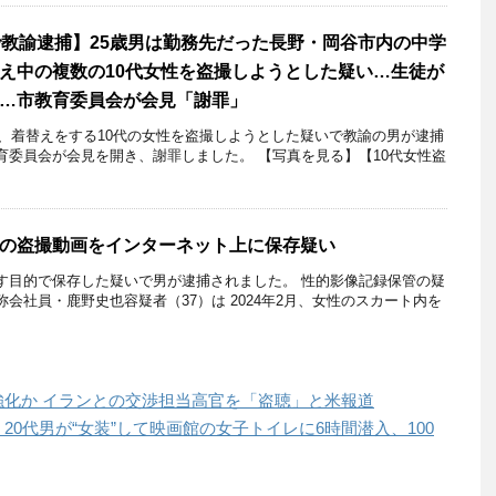
で教諭逮捕】25歳男は勤務先だった長野・岡谷市内の中学
え中の複数の10代女性を盗撮しようとした疑い…生徒が
…市教育委員会が会見「謝罪」
年、着替えをする10代の女性を盗撮しようとした疑いで教諭の男が逮捕
育委員会が会見を開き、謝罪しました。 【写真を見る】【10代女性盗
の盗撮動画をインターネット上に保存疑い
す目的で保存した疑いで男が逮捕されました。 性的影像記録保管の疑
会社員・鹿野史也容疑者（37）は 2024年2月、女性のスカート内を
化か イランとの交渉担当高官を「盗聴」と米報道
0代男が“女装”して映画館の女子トイレに6時間潜入、100