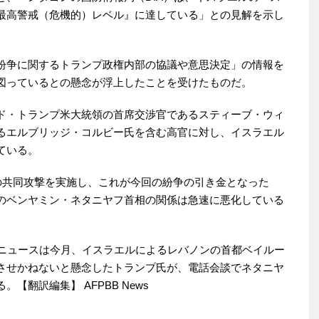
最高警戒（危機的）レベル』に達している」との見解を示し
紛争に関するトランプ政権内部の協議や意思決定」の情報を
図っているとの懸念が浮上したことを受けたものだ。
ド・トランプ米大統領の首席交渉官であるスティーブ・ウィ
るエルブリッジ・コルビー氏を含む高官に対し、イスラエル
ている。
への共同攻撃を実施し、これが今回の紛争の引き金となった
のベンヤミン・ネタニヤフ首相の関係は急速に悪化している
Cニュースは今月、イスラエルによるレバノンの首都ベイルー
させかねないと懸念したトランプ氏が、電話会談でネタニヤ
翻訳編集】 AFPBB News