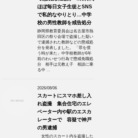
ほぼ毎日女子生徒とSNS
で私的なやりとり…中学
校の男性教師を戒告処分
静岡県教育委員会は名古屋市熱
田区の祭り会場で盗撮した疑い
で逮捕された教師などの懲戒処
分を発表しました。 「罪を償
う時が来た」中学校教師が6年
前のわいせつ行為で懲戒免職処
分 相手は元教え子 相談に乗
る中 ...
2026/08/06
スカートにスマホ差し入
れ盗撮 集合住宅のエレ
ベーター内や駅のエスカ
レーターで 容疑で神戸
の男逮捕
女性のスカート内を盗撮した