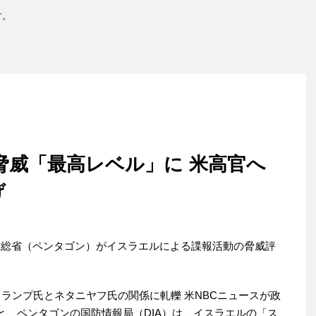
す。
脅威「最高レベル」に 米高官へ
げ
防総省（ペンタゴン）がイスラエルによる諜報活動の脅威評
トランプ氏とネタニヤフ氏の関係に軋轢 米NBCニュースが政
と、ペンタゴンの国防情報局（DIA）は、イスラエルの「ス