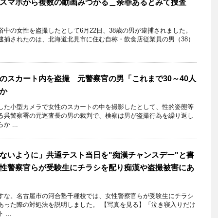
スマホから複数の動画みつかる＿余罪あるとみて捜査
中の女性を盗撮したとして6月22日、38歳の男が逮捕されました。
捕されたのは、北海道北見市に住む自称・飲食店従業員の男（38）
のスカート内を盗撮 元警察官の男「これまで30～40人
か
した小型カメラで女性のスカートの中を撮影したとして、性的姿態等
る呉警察署の元巡査長の男の裁判で、検察は男が盗撮行為を繰り返し
 ...
ないように」共通テスト当日を"痴漢チャンスデー"と書
性警察官らが受験生にチラシを配り痴漢や盗撮被害にあ
すな。名古屋市の河合塾千種校では、女性警察官らが受験生にチラシ
あった際の対処法を説明しました。 【写真を見る】「泣き寝入りだけ
...