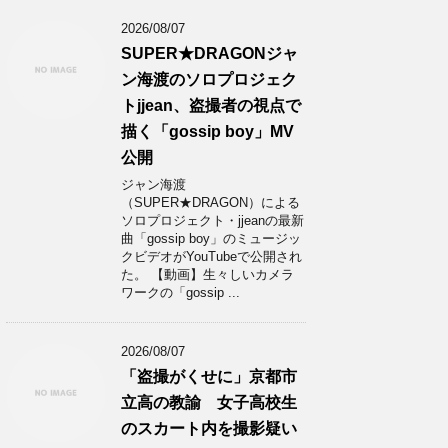
2026/08/07
SUPER★DRAGONジャ
ン海渡のソロプロジェク
トjjean、盗撮者の視点で
描く「gossip boy」MV
公開
ジャン海渡
（SUPER★DRAGON）による
ソロプロジェクト・jjeanの最新
曲「gossip boy」のミュージッ
クビデオがYouTubeで公開され
た。 【動画】生々しいカメラ
ワークの「gossip ...
2026/08/07
「盗撮がくせに」京都市
立高の教諭 女子高校生
のスカート内を撮影疑い