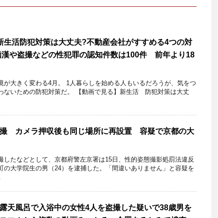
新生活防犯対策は大丈夫?不動産会社がすすめる4つの対
痴漢や盗撮などの性犯罪の認知件数は100件 前年より18
境が大きく変わる4月。 1人暮らしを始める人もいるだろうが、気をつ
わないための防犯対策だ。 【動画で見る】新生活 防犯対策は大丈
撮 カメラ押収後も同じ場所に再設置 容疑で京都の大
撮したなどとして、京都府警左京署は15日、性的姿態撮影処罰法違反
町の大学院生の男（24）を逮捕した。「間違いありません」と容疑を
.
露天風呂で入浴中の女性4人を盗撮した疑いで38歳男を