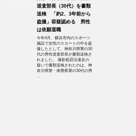
巡査部長（30代）を書類
送検 「約2、3年前から
盗撮」容疑認める 男性
は依願退職
今年4月、横浜市内のスポーツ
施設で女性のスカートの中を盗
撮したとして、神奈川県警の30
代の男性巡査部長が書類送検さ
れました。 撮影処罰法違反の
疑いで書類送検されたのは、神
奈川県警・南警察署の30代の男
...