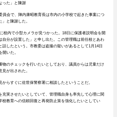
なった」と陳謝
生委員会で、陣内康昭教育長は市内の小学校で起きた事案につ
た」と陳謝した。
6日に校内で小型カメラが見つかった。18日に保護者説明会を開
は自分が設置した」と申し出た。この管理職は前任校とあわ
と話したという。市教委は盗撮の疑いがあるとして1月14日
を開いた。
審物のチェックを行いたいとしており、議員からは児童だけ
意見が出された。
見からすぐに佐世保警察署に相談したということだ。
を充実させたいとしていて、管理職自身も率先して心理に関
学校教育への信頼回復と再発防止策を強化したいとしてい