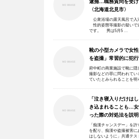
逮捕…職務質問を受け
〈北海道北見市〉
公衆浴場の露天風呂で入浴
性的姿態等撮影の疑いで逮
です。 男は5月5 ...
靴の小型カメラで女性
を盗撮」常習的に犯行
府中町の商業施設で靴に隠
撮影などの罪に問われてい
ていたとみられることを明らか
「泣き寝入りだけはし
き込まれることも…女
った際の対処法を説明
「痴漢チャンスデー」を許
を配り、痴漢や盗撮被害に
はしないように」共通テスト 