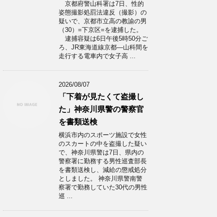
京都府警山科署は7日、性的
姿態撮影処罰法違反（撮影）の
疑いで、京都市立高の教諭の男
（30）=下京区=を逮捕した。
逮捕容疑は6日午後5時50分ご
ろ、JR東海道線京都―山科間を
走行する電車内で女子高 ...
2026/08/07
「下着が見たくて盗撮し
た」神奈川県警の警察官
を書類送検
横浜市内のスポーツ施設で女性
のスカートの中を盗撮した疑い
で、神奈川県警は7日、県内の
警察署に勤務する男性巡査部長
を書類送検し、減給の懲戒処分
としました。 神奈川県警南警
察署で勤務していた30代の男性
巡 ...