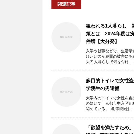
関連記事
狙われる1人暮らし 
策とは 2024年度は
件増【大分発】
入学や就職などで、生活環
けたいのが犯罪の被害にあ
夫?1人暮らしで気を付け ...
多目的トイレで女性盗
学院生の男逮捕
大学内のトイレで女性を盗
の疑いで、京都市中京区瓦
認めている。 逮捕容疑は ..
「欲望を満たすため」