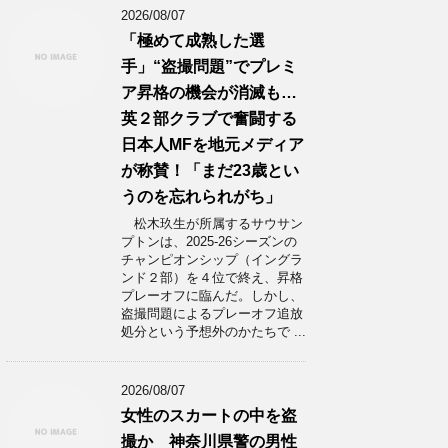
2026/08/07
「極めて成熟した選
手」“盗撮問題”でプレミ
ア昇格の機会が消滅も…
英２部クラブで奮闘する
日本人MFを地元メディア
が称賛！「まだ23歳とい
うのを忘れられがち」
松木玖生が所属するサウサン
プトンは、2025-26シーズンの
チャンピオンシップ（イングラ
ンド２部）を４位で終え、昇格
プレーオフに臨んだ。しかし、
盗撮問題によるプレーオフ追放
処分という予想外のかたちで ...
2026/08/07
女性のスカートの中を盗
撮か 神奈川県警の男性