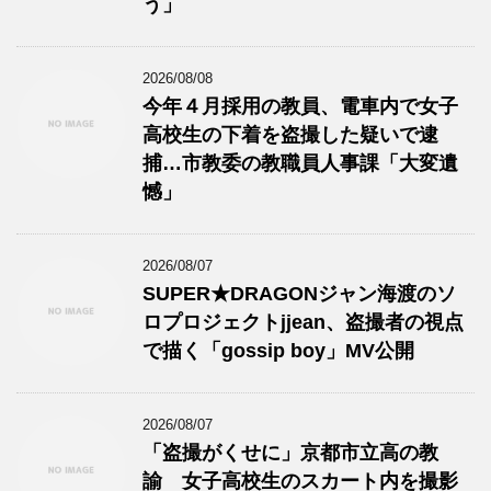
う」
2026/08/08
今年４月採用の教員、電車内で女子
高校生の下着を盗撮した疑いで逮
捕…市教委の教職員人事課「大変遺
憾」
2026/08/07
SUPER★DRAGONジャン海渡のソ
ロプロジェクトjjean、盗撮者の視点
で描く「gossip boy」MV公開
2026/08/07
「盗撮がくせに」京都市立高の教
諭 女子高校生のスカート内を撮影