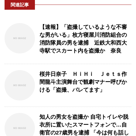
関連記事
【速報】「盗撮しているような不審
な男がいる」枚方寝屋川消防組合の
消防隊員の男を逮捕 近鉄大和西大
寺駅でスカート内を盗撮か 奈良
桜井日奈子 ＨｉＨｉ Ｊｅｔｓ作
間龍斗主演舞台で観劇マナー呼びか
ける「盗撮、バレてます」
知人の男女を盗撮か 自宅トイレや脱
衣所に置いたスマートフォンで…自
衛官の27歳男を逮捕 「今は何も話し