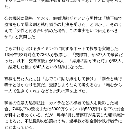
ネットユーザーは「交際が始まる前に話すべきだ」と口をそろえ
た。
公共機関に勤務しており、結婚適齢期だという男性は「地下鉄で
盗撮をして罰金刑と執行猶予の判決を受けた」と明かし、そのう
えで「女性と付き合い始めた場合、この事実をいつ伝えるべき
か?」と質問した。
さらに打ち明けるタイミングに関するネットで投票を実施した。
13日午後3時時点で736人が投票し、「交際前」が527人で最多だ
った。以下「交際直後」が104人、「結婚の話が出た時」が63人、
「結婚した後」が42人という結果になった。
投稿を見た人たちは「おでこに貼り紙をして歩け」「罰金と執行
猶予とはかなり悪質だ。交際しようなんて考えるな」「頼むから
一人で生きてくれ」などと批判の声を上げた。
韓国の性暴力処罰法は、カメラなどの機器で他人を撮影した場
合、7年以下の懲役または5000万ウォン（約550万円）以下の罰金
が科すと定めている。だが、昨年3月に警察庁が発表した犯罪統計
によると、不法撮影の処罰のうち、過半数が罰金刑や執行猶予に
とどまっている。