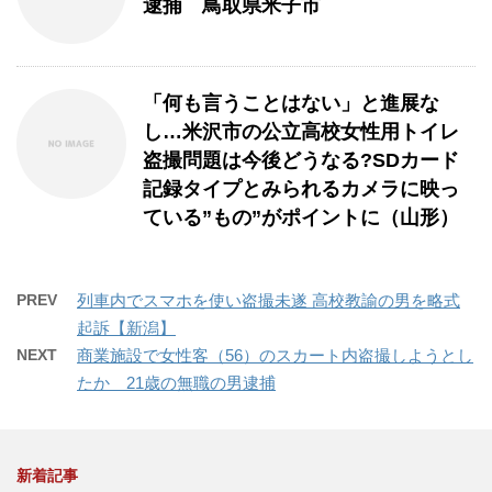
逮捕 鳥取県米子市
「何も言うことはない」と進展な
し…米沢市の公立高校女性用トイレ
盗撮問題は今後どうなる?SDカード
記録タイプとみられるカメラに映っ
ている”もの”がポイントに（山形）
PREV
列車内でスマホを使い盗撮未遂 高校教諭の男を略式
起訴【新潟】
NEXT
商業施設で女性客（56）のスカート内盗撮しようとし
たか 21歳の無職の男逮捕
新着記事