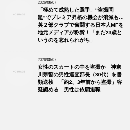
2026/08/07
「極めて成熟した選手」“盗撮問
題”でプレミア昇格の機会が消滅も…
英２部クラブで奮闘する日本人MFを
地元メディアが称賛！「まだ23歳と
いうのを忘れられがち」
2026/08/07
女性のスカートの中を盗撮か 神奈
川県警の男性巡査部長（30代）を書
類送検 「約2、3年前から盗撮」容
疑認める 男性は依願退職