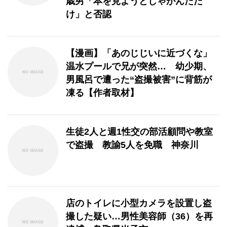
歳男「本を見ようとしゃがんだだ
け」と否認
【漫画】「あのじじいに近づくな」
温水プールで兄が突然… 幼少期、
男風呂で遭った“盗撮被害”に背筋が
凍る【作者取材】
生徒2人と週1性交の部活顧問や教室
で盗撮 教諭5人を免職 神奈川
店のトイレに小型カメラを設置し盗
撮した疑い…男性美容師（36）を再