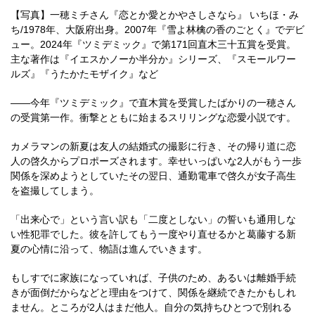
【写真】一穂ミチさん『恋とか愛とかやさしさなら』 いちほ・み
ち/1978年、大阪府出身。2007年『雪よ林檎の香のごとく』でデビ
ュー。2024年『ツミデミック』で第171回直木三十五賞を受賞。
主な著作は『イエスかノーか半分か』シリーズ、『スモールワー
ルズ』『うたかたモザイク』など
――今年『ツミデミック』で直木賞を受賞したばかりの一穂さん
の受賞第一作。衝撃とともに始まるスリリングな恋愛小説です。
カメラマンの新夏は友人の結婚式の撮影に行き、その帰り道に恋
人の啓久からプロポーズされます。幸せいっぱいな2人がもう一歩
関係を深めようとしていたその翌日、通勤電車で啓久が女子高生
を盗撮してしまう。
「出来心で」という言い訳も「二度としない」の誓いも通用しな
い性犯罪でした。彼を許してもう一度やり直せるかと葛藤する新
夏の心情に沿って、物語は進んでいきます。
もしすでに家族になっていれば、子供のため、あるいは離婚手続
きが面倒だからなどと理由をつけて、関係を継続できたかもしれ
ません。ところが2人はまだ他人。自分の気持ちひとつで別れる