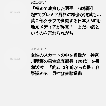
2026/08/07
「極めて成熟した選手」“盗撮問
題”でプレミア昇格の機会が消滅も…
英２部クラブで奮闘する日本人MFを
地元メディアが称賛！「まだ23歳と
いうのを忘れられがち」
2026/08/07
女性のスカートの中を盗撮か 神奈
川県警の男性巡査部長（30代）を書
類送検 「約2、3年前から盗撮」容
疑認める 男性は依願退職