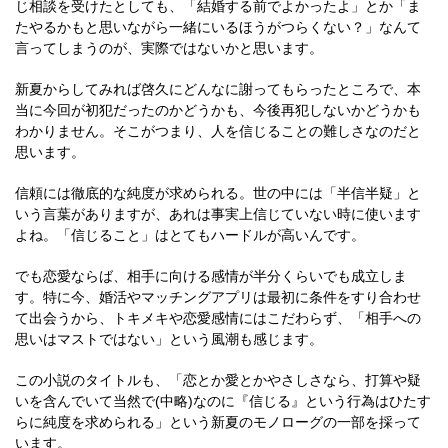
じ相談を受けたとしても、「結婚する前でよかったよ」とか「ま
たやるかもと思いながら一緒にいるほうがつらくない？」なんて
言ってしまうのが、実際ではないかと思います。
新夏からしてみれば啓久にどんなに謝ってもらったところで、本
当に今回が初犯だったのかどうかも、今後再犯しないかどうかも
わかりません。そこがつまり、人を信じることの難しさなのだと
思います。
信頼には徹底的な純度が求められる。世の中には「半信半疑」と
いう言葉がありますが、あれは事実上信じていない時に使います
よね。「信じること」はとてもハードルが高いんです。
でも恋愛ならば、相手に向ける感情が半分くらいでも成立しま
す。特に今、婚活やマッチングアプリは最初に条件をすり合わせ
て出会うから、トキメキや恋愛感情にはこだわらず、「相手への
思いはマストではない」という風潮も感じます。
この小説のタイトルも、「恋とか愛とかやさしさなら、打算や疑
いを含んでいて当然で(中略)なのに『信じる』という行為はひたす
らに純度を求められる」という新夏のモノローグの一部を採って
います。