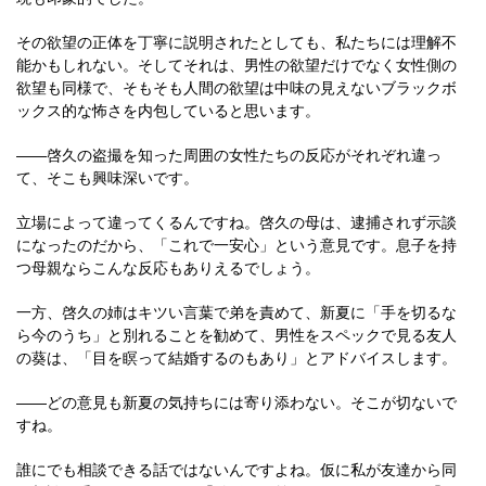
その欲望の正体を丁寧に説明されたとしても、私たちには理解不
能かもしれない。そしてそれは、男性の欲望だけでなく女性側の
欲望も同様で、そもそも人間の欲望は中味の見えないブラックボ
ックス的な怖さを内包していると思います。
――啓久の盗撮を知った周囲の女性たちの反応がそれぞれ違っ
て、そこも興味深いです。
立場によって違ってくるんですね。啓久の母は、逮捕されず示談
になったのだから、「これで一安心」という意見です。息子を持
つ母親ならこんな反応もありえるでしょう。
一方、啓久の姉はキツい言葉で弟を責めて、新夏に「手を切るな
ら今のうち」と別れることを勧めて、男性をスペックで見る友人
の葵は、「目を瞑って結婚するのもあり」とアドバイスします。
――どの意見も新夏の気持ちには寄り添わない。そこが切ないで
すね。
誰にでも相談できる話ではないんですよね。仮に私が友達から同