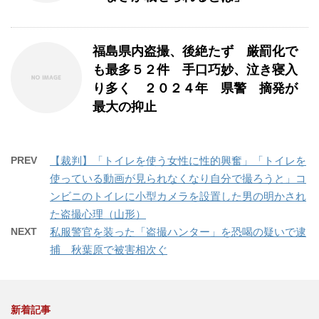
福島県内盗撮、後絶たず 厳罰化で
も最多５２件 手口巧妙、泣き寝入
り多く ２０２４年 県警 摘発が
最大の抑止
PREV
【裁判】「トイレを使う女性に性的興奮」「トイレを
使っている動画が見られなくなり自分で撮ろうと」コ
ンビニのトイレに小型カメラを設置した男の明かされ
た盗撮心理（山形）
NEXT
私服警官を装った「盗撮ハンター」を恐喝の疑いで逮
捕 秋葉原で被害相次ぐ
新着記事