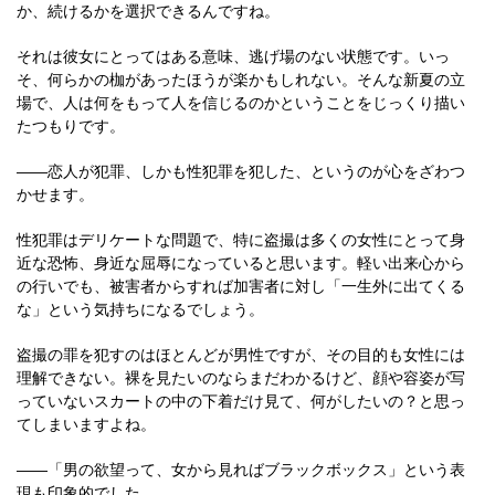
か、続けるかを選択できるんですね。
それは彼女にとってはある意味、逃げ場のない状態です。いっ
そ、何らかの枷があったほうが楽かもしれない。そんな新夏の立
場で、人は何をもって人を信じるのかということをじっくり描い
たつもりです。
――恋人が犯罪、しかも性犯罪を犯した、というのが心をざわつ
かせます。
性犯罪はデリケートな問題で、特に盗撮は多くの女性にとって身
近な恐怖、身近な屈辱になっていると思います。軽い出来心から
の行いでも、被害者からすれば加害者に対し「一生外に出てくる
な」という気持ちになるでしょう。
盗撮の罪を犯すのはほとんどが男性ですが、その目的も女性には
理解できない。裸を見たいのならまだわかるけど、顔や容姿が写
っていないスカートの中の下着だけ見て、何がしたいの？と思っ
てしまいますよね。
――「男の欲望って、女から見ればブラックボックス」という表
現も印象的でした。