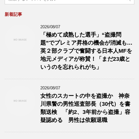
新着記事
2026/08/07
「極めて成熟した選手」“盗撮問
題”でプレミア昇格の機会が消滅も…
英２部クラブで奮闘する日本人MFを
地元メディアが称賛！「まだ23歳と
いうのを忘れられがち」
2026/08/07
女性のスカートの中を盗撮か 神奈
川県警の男性巡査部長（30代）を書
類送検 「約2、3年前から盗撮」容
疑認める 男性は依願退職