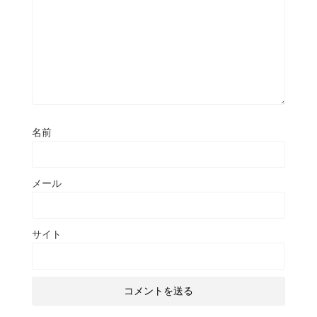
名前
メール
サイト