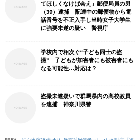
てほしくなけば会え」郵便局員の男
（39）逮捕 配達中の郵便物から電
話番号を不正入手し当時女子大学生
に強要未遂の疑い 警視庁
学校内で相次ぐ“子ども同士の盗
撮” 子どもが加害者にも被害者にも
なる可能性…対応は？
盗撮未遂疑いで群馬県内の高校教員
を逮捕 神奈川県警
PREV
紅白出演15歳tuki.に暴露系配信者コレコレが助言「盗