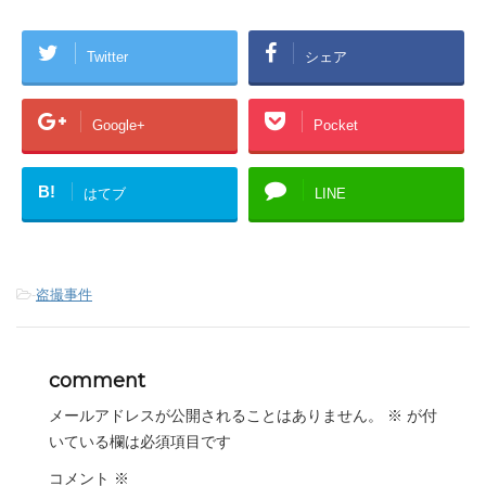
Twitter
シェア
Google+
Pocket
B!
はてブ
LINE
-
盗撮事件
comment
メールアドレスが公開されることはありません。
※
が付
いている欄は必須項目です
コメント
※