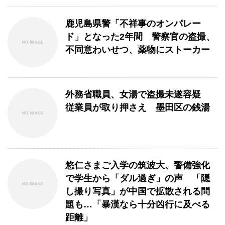
鹿児島県警「不祥事のオンパレー
ド」となった2年間 警察官の盗撮、
不同意わいせつ、薬物にストーカー
外務省職員、女湯で盗撮未遂容疑
従業員が取り押さえ 墨田区の銭湯
悠仁さまご入学の筑波大、警備強化
で学生から「ダル過ぎ」の声 「隠
し撮り写真」が中国で拡散される問
題も…「暴漢なら十分凶行に及べる
距離」