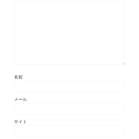
名前
メール
サイト