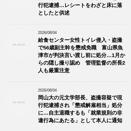
行犯逮捕…レシートをわざと床に落
としたと供述
2026/08/04
給食センター女性トイレ侵入・盗撮
で56歳副主幹を懲戒免職 富山県魚
津市が判決言い渡し前に処分…1月か
らの隠し撮り認め 管理監督の所長2
人も厳重注意
2026/08/04
岡山大の元文学部長、盗撮容疑で現
行犯逮捕され「懲戒解雇相当」処分
に…自主退職するも「就業規則の非
違行為にあたる」として本人に通知