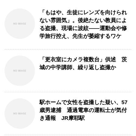
「もはや、生徒にレンズを向けられ
ない雰囲気」。後絶たない教員によ
る盗撮、現場に波紋――運動会や修
学旅行控え、先生が萎縮するワケ
「更衣室にカメラ複数台」供述 茨
城の中学講師、繰り返し盗撮か
駅ホームで女性を盗撮した疑い、57
歳男逮捕 通過電車の運転士が気付
き通報 JR摩耶駅