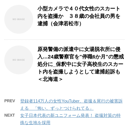
小型カメラで４０代女性のスカート
内を盗撮か ３８歳の会社員の男を
逮捕（会津若松市）
原発警備の派遣中に女湯脱衣所に侵
入…24歳警察官を"停職6か月"の懲戒
処分に_保釈中に女子高校生のスカー
ト内を盗撮しようとして逮捕起訴も
＜北海道＞
PREV
登録者114万人の女性YouTuber、盗撮＆尾行の被害訴
える 「怖い。ずっとつけられてる」
NEXT
女子日本代表の新ユニフォーム発表！ 盗撮対策の特
殊な生地を採用