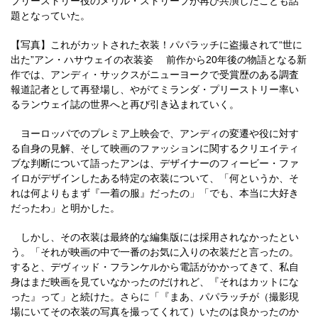
プリーストリー役のメリル・ストリープが再び共演したことも話
題となっていた。
【写真】これがカットされた衣装！パパラッチに盗撮されて“世に
出た”アン・ハサウェイの衣装姿 前作から20年後の物語となる新
作では、アンディ・サックスがニューヨークで受賞歴のある調査
報道記者として再登場し、やがてミランダ・プリーストリー率い
るランウェイ誌の世界へと再び引き込まれていく。
ヨーロッパでのプレミア上映会で、アンディの変遷や役に対す
る自身の見解、そして映画のファッションに関するクリエイティ
ブな判断について語ったアンは、デザイナーのフィービー・ファ
イロがデザインしたある特定の衣装について、「何というか、そ
れは何よりもまず『一着の服』だったの」「でも、本当に大好き
だったわ」と明かした。
しかし、その衣装は最終的な編集版には採用されなかったとい
う。「それが映画の中で一番のお気に入りの衣装だと言ったの。
すると、デヴィッド・フランケルから電話がかかってきて、私自
身はまだ映画を見ていなかったのだけれど、『それはカットにな
った』って」と続けた。さらに「『まあ、パパラッチが（撮影現
場にいてその衣装の写真を撮ってくれて）いたのは良かったのか