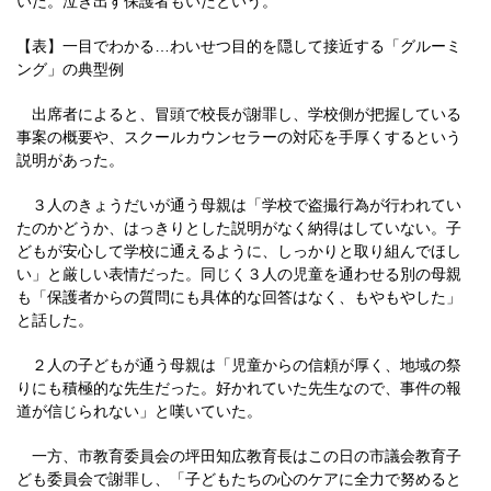
いた。泣き出す保護者もいたという。
【表】一目でわかる…わいせつ目的を隠して接近する「グルーミ
ング」の典型例
出席者によると、冒頭で校長が謝罪し、学校側が把握している
事案の概要や、スクールカウンセラーの対応を手厚くするという
説明があった。
３人のきょうだいが通う母親は「学校で盗撮行為が行われてい
たのかどうか、はっきりとした説明がなく納得はしていない。子
どもが安心して学校に通えるように、しっかりと取り組んでほし
い」と厳しい表情だった。同じく３人の児童を通わせる別の母親
も「保護者からの質問にも具体的な回答はなく、もやもやした」
と話した。
２人の子どもが通う母親は「児童からの信頼が厚く、地域の祭
りにも積極的な先生だった。好かれていた先生なので、事件の報
道が信じられない」と嘆いていた。
一方、市教育委員会の坪田知広教育長はこの日の市議会教育子
ども委員会で謝罪し、「子どもたちの心のケアに全力で努めると