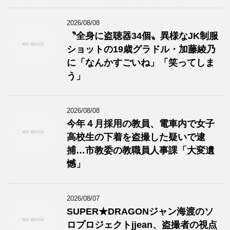
2026/08/08
〝全身に盗聴器34個〟異様なJK制服
ショットの19歳グラドル・加藤綾乃
に「なんかすごいね」「笑ってしま
う」
2026/08/08
今年４月採用の教員、電車内で女子
高校生の下着を盗撮した疑いで逮
捕…市教委の教職員人事課「大変遺
憾」
2026/08/07
SUPER★DRAGONジャン海渡のソ
ロプロジェクトjjean、盗撮者の視点