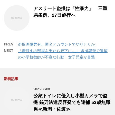
アスリート盗撮は「性暴力」 三重
県条例、27日施行へ
PREV
盗撮画像共有、匿名アカウントでやりとりか
NEXT
「着替えの部屋を出たら廊下に…」 盗撮容疑で逮捕
の小学校教師が不審な行動 女子児童が目撃
新着記事
2026/08/08
公衆トイレに侵入し小型カメラで盗
撮 銃刀法違反容疑でも逮捕 53歳無職
男≪新潟・佐渡≫