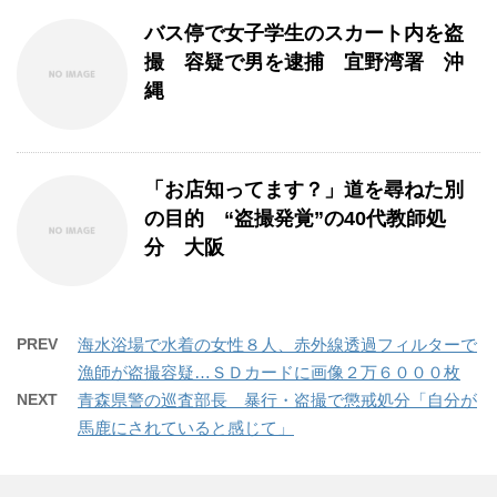
バス停で女子学生のスカート内を盗
撮 容疑で男を逮捕 宜野湾署 沖
縄
「お店知ってます？」道を尋ねた別
の目的 “盗撮発覚”の40代教師処
分 大阪
PREV
海水浴場で水着の女性８人、赤外線透過フィルターで
漁師が盗撮容疑…ＳＤカードに画像２万６０００枚
NEXT
青森県警の巡査部長 暴行・盗撮で懲戒処分「自分が
馬鹿にされていると感じて」