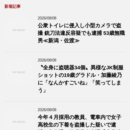
新着記事
2026/08/08
公衆トイレに侵入し小型カメラで盗
撮 銃刀法違反容疑でも逮捕 53歳無職
男≪新潟・佐渡≫
2026/08/08
〝全身に盗聴器34個〟異様なJK制服
ショットの19歳グラドル・加藤綾乃
に「なんかすごいね」「笑ってしま
う」
2026/08/08
今年４月採用の教員、電車内で女子
高校生の下着を盗撮した疑いで逮