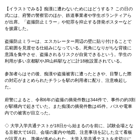
【イラストでみる】痴漢に遭わないためにはどうする？ この日の
式には、府警の警察官のほか、鉄道事業者や学生ボランティアら
が出席。「盗撮防止ミラー」や犯罪を抑止する啓発ポスターなど
を披露した。
盗撮防止ミラーは、エスカレーター周辺の壁に貼り付けることで
広範囲を見渡せる仕組みになっている。死角になりがちな背後に
意識を集中させ、盗撮されるリスクが自覚できるという。学生の
利用が多い京都駅やJR山科駅などに計18枚設置されている。
参加者らはその後、痴漢や盗撮被害に遭ったときや、目撃した際
の対応がまとめられたチラシを駅の利用者に配り、注意喚起し
た。
府警によると、令和6年の盗撮の摘発件数は344件で、事件の約3割
が駅構内で起きていた。また痴漢の摘発件数は45件。バスや電車
内での被害が目立った。
◇ 大学入学共通テストが18日から始まるのを前に、試験会場とな
る京都大で16日、会場の案内や地図、注意事項を記した立て看板
が設置され、準備が進められた。大学入学共通テストを皮切りに