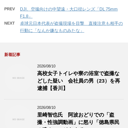
PREV
DJI、空撮向けの中望遠・大口径レンズ「DL 75mm
F1.8」
NEXT
卓球元日本代表が盗撮現場を目撃 直接注意も相手の
行動に「なんか嫌なものみたな」
新着記事
2026/08/10
高校女子トイレや寮の浴室で盗撮な
どした疑い 会社員の男（23）を再
逮捕【香川】
2026/08/10
里崎智也氏 阿波おどりでの「盗
撮・性強調動画」に怒り「徳島県民