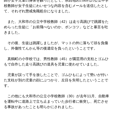
師が女子児童の身体を触ったとして、県西地区の50代の公立中学
校教師が女子生徒にわいせつな内容を含むメールを送信したとし
て、それぞれ懲戒免職処分になりました。
また、大和市の公立中学校教師（42）は走り高跳びで跳躍をた
めらった生徒に「お前飛べないのか、ポンコツ」などと暴言を吐
きました。
その後、生徒は跳躍しましたが、マットの外に落ちて頭を負傷
し、外傷性てんかん等の後遺症を負ったということです。
真鶴町の小学校では、男性教師（45）が園芸用の支柱とゴムひ
もで自作した走り高跳びの道具を児童に使わせていました。
児童が誤って手を放したことで、ゴムひもによって勢いが付い
た支柱が別の児童の顔にぶつかり、左目を失明したということで
す。
この他にも大和市の公立小学校教師（30）が去年11月、自動車
を運転中に道路上で立ち止まっていた歩行者に衝突し、死亡させ
る事故があったことも明らかにされました。