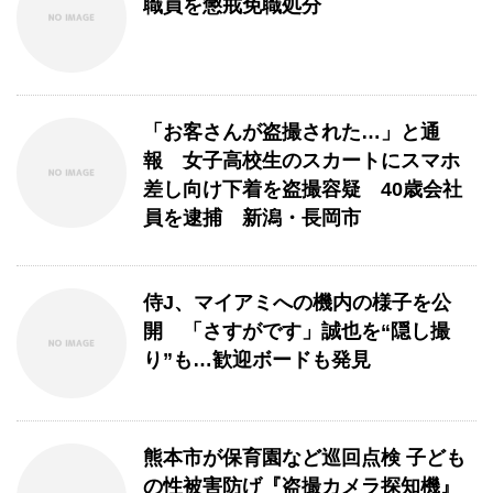
職員を懲戒免職処分
「お客さんが盗撮された…」と通
報 女子高校生のスカートにスマホ
差し向け下着を盗撮容疑 40歳会社
員を逮捕 新潟・長岡市
侍J、マイアミへの機内の様子を公
開 「さすがです」誠也を“隠し撮
り”も…歓迎ボードも発見
熊本市が保育園など巡回点検 子ども
の性被害防げ『盗撮カメラ探知機』