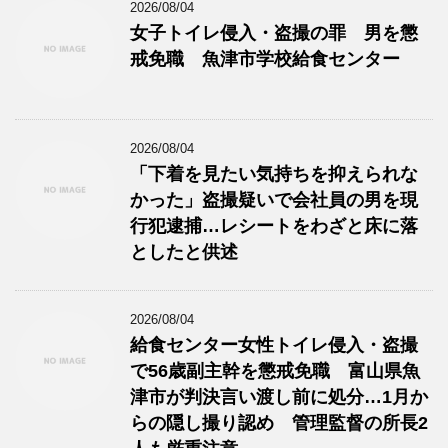
2026/08/04
女子トイレ侵入・盗撮の罪 男を懲
戒免職 魚津市学校給食センター
2026/08/04
「下着を見たい気持ちを抑えられな
かった」盗撮疑いで会社員の男を現
行犯逮捕…レシートをわざと床に落
としたと供述
2026/08/04
給食センター女性トイレ侵入・盗撮
で56歳副主幹を懲戒免職 富山県魚
津市が判決言い渡し前に処分…1月か
らの隠し撮り認め 管理監督の所長2