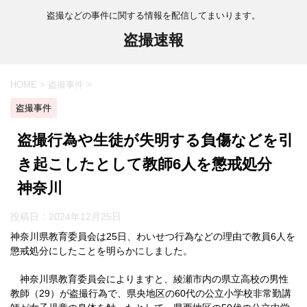
盗撮などの事件に関する情報を配信してまいります。
盗撮速報
HOME
>
盗撮事件
>
盗撮事件
盗撮行為や生徒が失明する負傷などを引
き起こしたとして教師6人を懲戒処分
神奈川
投稿日：
2024年12月25日
神奈川県教育委員会は25日、わいせつ行為などの理由で教員6人を
懲戒処分にしたことを明らかにしました。
神奈川県教育委員会によりますと、綾瀬市内の県立高校の男性
教師（29）が盗撮行為で、県央地区の60代の公立小学校非常勤講