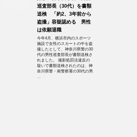
巡査部長（30代）を書類
送検 「約2、3年前から
盗撮」容疑認める 男性
は依願退職
今年4月、横浜市内のスポーツ
施設で女性のスカートの中を盗
撮したとして、神奈川県警の30
代の男性巡査部長が書類送検さ
れました。 撮影処罰法違反の
疑いで書類送検されたのは、神
奈川県警・南警察署の30代の男
...