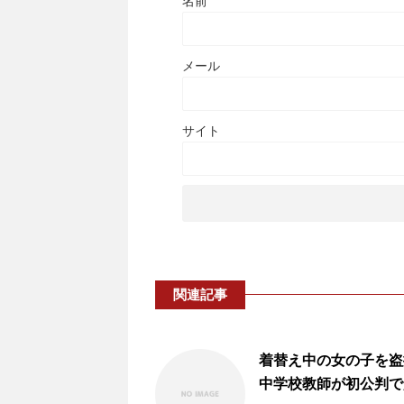
名前
メール
サイト
関連記事
着替え中の女の子を盗
中学校教師が初公判で