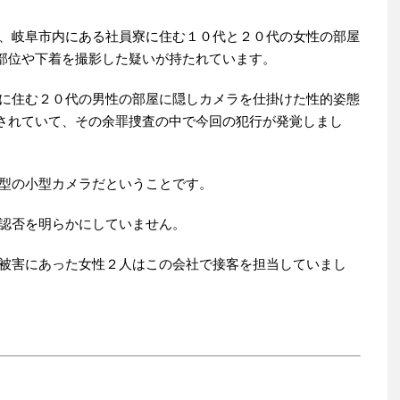
、岐阜市内にある社員寮に住む１０代と２０代の女性の部屋
部位や下着を撮影した疑いが持たれています。
に住む２０代の男性の部屋に隠しカメラを仕掛けた性的姿態
されていて、その余罪捜査の中で今回の犯行が発覚しまし
型の小型カメラだということです。
認否を明らかにしていません。
被害にあった女性２人はこの会社で接客を担当していまし