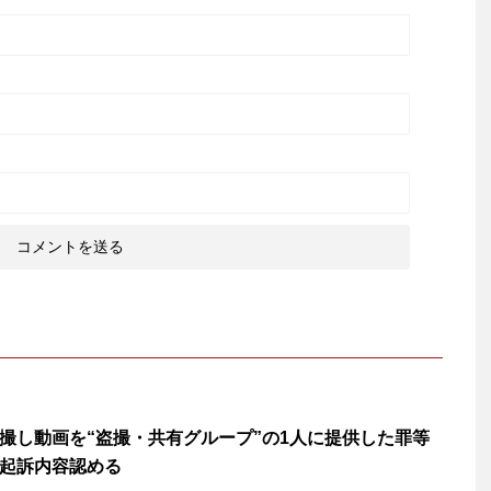
撮し動画を“盗撮・共有グループ”の1人に提供した罪等
起訴内容認める