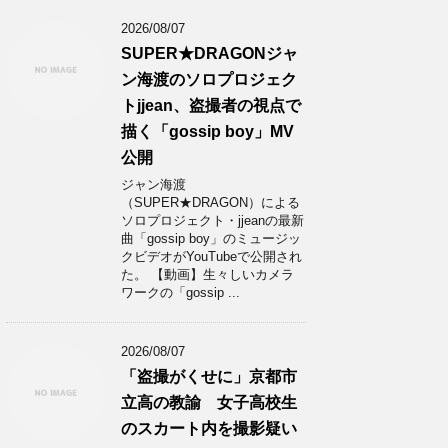
2026/08/07
SUPER★DRAGONジャ
ン海渡のソロプロジェク
トjjean、盗撮者の視点で
描く「gossip boy」MV
公開
ジャン海渡
（SUPER★DRAGON）による
ソロプロジェクト・jjeanの最新
曲「gossip boy」のミュージッ
クビデオがYouTubeで公開され
た。 【動画】生々しいカメラ
ワークの「gossip ...
2026/08/07
「盗撮がくせに」京都市
立高の教諭 女子高校生
のスカート内を撮影疑い