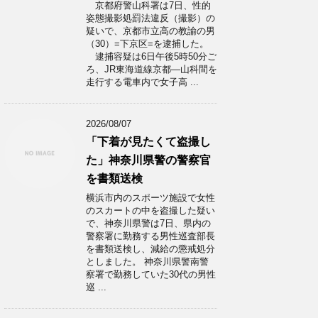
京都府警山科署は7日、性的
姿態撮影処罰法違反（撮影）の
疑いで、京都市立高の教諭の男
（30）=下京区=を逮捕した。
逮捕容疑は6日午後5時50分ご
ろ、JR東海道線京都―山科間を
走行する電車内で女子高 ...
2026/08/07
「下着が見たくて盗撮し
た」神奈川県警の警察官
を書類送検
横浜市内のスポーツ施設で女性
のスカートの中を盗撮した疑い
で、神奈川県警は7日、県内の
警察署に勤務する男性巡査部長
を書類送検し、減給の懲戒処分
としました。 神奈川県警南警
察署で勤務していた30代の男性
巡 ...