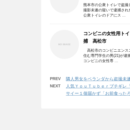
熊本市の公衆トイレで盗撮
撮影未遂の疑いで逮捕され
公衆トイレのドアにス ...
コンビニの女性用トイ
捕 高松市
高松市のコンビニエンスス
住む専門学生の男(21)が
コンビニの女性専 ...
PREV
隣人男女をベランダから盗撮未
NEXT
人気ＹｏｕＴｕｂｅｒブチギレ
サイー１個届かず「お前食った