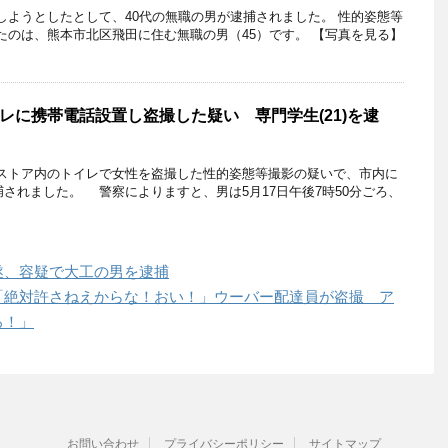
しようとしたとして、40代の無職の男が逮捕されました。 性的姿態等
たのは、熊本市北区飛田に住む無職の男（45）です。 【写真を見る】
レに携帯電話設置し盗撮した疑い 専門学生(21)を逮
トア内のトイレで女性を盗撮した性的姿態等撮影の疑いで、市内に
逮捕されました。 警察によりますと、男は5月17日午後7時50分ごろ、
遂、容疑で大工の男を逮捕
「絶対許さねえからな！おい！」ウーバー配達員が盗撮 ア
ろ！」
お問い合わせ
プライバシーポリシー
サイトマップ