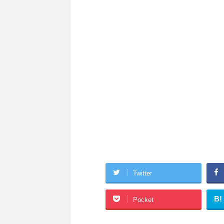
Twitter
B!
Pocket