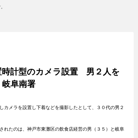
す。
置時計型のカメラ設置 男２人を
 岐阜南署
しカメラを設置し下着などを撮影したとして、３０代の男２
されたのは、神戸市東灘区の飲食店経営の男（３５）と岐阜