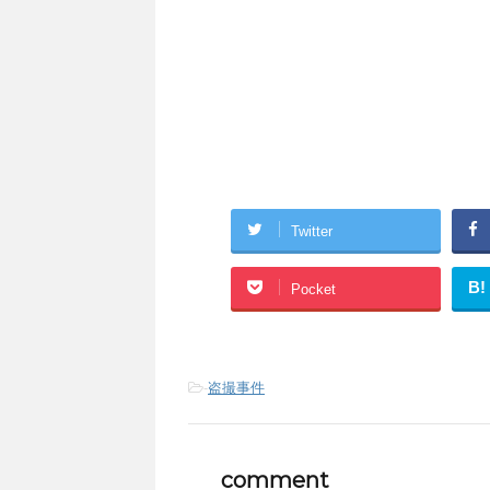
Twitter
B!
Pocket
-
盗撮事件
comment