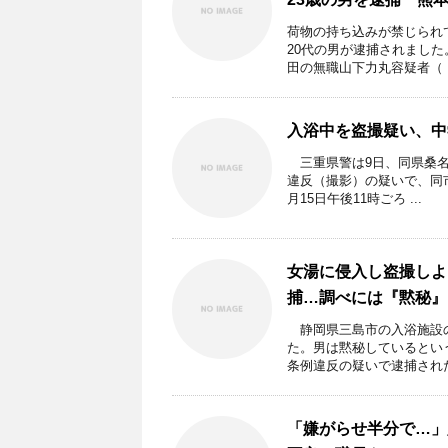
荷物の持ち込みが禁じられ
20代の男が逮捕されまし
田の無職山下力丸容疑者（ .
入浴中を盗撮疑い、中
三重県警は9日、同県桑名
違反（撮影）の疑いで、同
月15日午後11時ごろ ...
女湯に侵入し盗撮しよ
捕…調べには『黙秘』
静岡県三島市の入浴施設の
た。男は黙秘しているとい
条例違反の疑いで逮捕された 
「嫌がらせ半分で…」