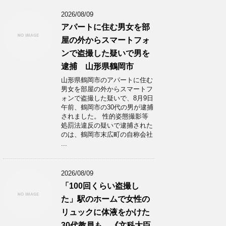
2026/08/09
アパートに住む男女を部
屋の外からスマートフォ
ンで盗撮した疑いで男を
逮捕 山形県鶴岡市
山形県鶴岡市のアパートに住む
男女を部屋の外からスマートフ
ォンで盗撮した疑いで、8月9日
午前、鶴岡市の30代の男が逮捕
されました。 性的姿態撮影等
処罰法違反の疑いで逮捕された
のは、鶴岡市末広町の自称会社
...
2026/08/09
「100回くらい盗撮し
た」駅のホームで女性の
リュックに体液をかけた
30代教員も…《文科大臣