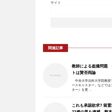
サイト
関連記事
教師による盗撮問題 
トは賛否両論
中央大学法科大学院教授で、フ
ースキャスター」などでは
ター）を更 ...
これも承認欲求? 留
23歳の男を逮捕 熊