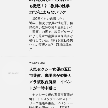
も激怒！》“教員の性暴
力”が止まらないワケ
「100回くらい盗撮した」――
近年、相次ぐ教員の性犯罪。信
頼の厚い教師や良き父親という
「素顔」の裏で、教員グループ
による児童の盗撮や画像共有が
横行していた。犯行を重ねる男
たちの実態とは? 西川口榎本
ク ...
2026/08/09
人気セクシー女優の五日
市芽依、来場者が盗撮カ
メラ複数台所持 イベン
トが一時中断に
セクシー女優の五日市芽依が
9日、インスタグラムのストー
リーズ機能を更新。イベント一
時中断を明かした。 【写真】