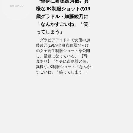
〝全身に盗聴器34個〟異
様なJK制服ショットの19
歳グラドル・加藤綾乃に
「なんかすごいね」「笑
ってしまう」
グラビアアイドルで女優の加
藤綾乃(19)が全身盗聴器だらけ
の女子高生制服ショットを公開
し、話題になっている。 【写
真あり】〝全身に盗聴器34個〟
異様なJK制服ショット「なんか
すごいね」「笑ってしまう ...