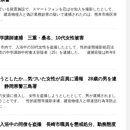
ている留置施設で、スマートフォンを忍ばせ知人を撮影したとして、
た。 建造物侵入と偽計業務妨害の疑いで逮捕されたのは、熊本市南区幸
..
学講師逮捕 三重・桑名、10代女性被害
市内で、入浴中の10代女性を盗撮したとして、性的姿態撮影処罰法
市の中学講師中村奏太容疑者（25）を逮捕した。 逮捕容疑は昨年8
うとしたか…気づいた女性が店員に通報 28歳の男を逮
 静岡県警三島署
女湯に侵入し、女性を盗撮しようとしたとして、男が逮捕されまし
うことです。 性的姿態等撮影未遂、建造物侵入と県迷惑行為等防止
...
入浴中の同僚を盗撮 長崎市職員を懲戒処分、勤務態度