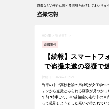
盗撮などの事件に関する情報を配信してまいりま
盗撮速報
HOME
>
盗撮事件
>
盗撮事件
【続報】スマートフ
で盗撮未遂の容疑で
投稿日：
2024年11月21日
列車の中で高校教諭の男(49)が女子学
ォンから盗撮とみられる画像が見つかった
午前7時半ごろ、JR越後線の走行中の
って撮影しようとした疑いが持たれてい