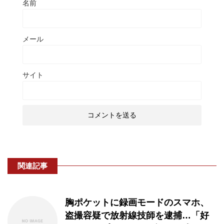
名前
メール
サイト
関連記事
胸ポケットに録画モードのスマホ、
盗撮容疑で放射線技師を逮捕…「好