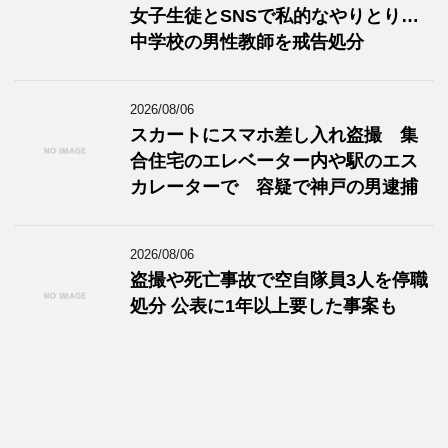
女子生徒とSNSで私的なやりとり…
中学校の男性教師を戒告処分
2026/08/06
スカートにスマホ差し入れ盗撮 集
合住宅のエレベーター内や駅のエス
カレーターで 容疑で神戸の男逮捕
2026/08/06
盗撮や死亡事故で空自隊員3人を停職
処分 公表に1年以上要した事案も