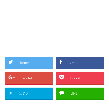
Twitter
シェア
Google+
Pocket
B!
はてブ
LINE