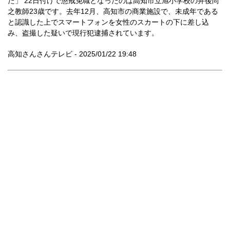
た」 22日付けで懲戒免職となったのは高知市立旭小学校の井後尚
之教師23歳です。去年12月、高知市の商業施設で、未成年である
と認識した上でスマートフォンを女性のスカートの下に差し込
み、盗撮した疑いで現行犯逮捕されています。
高知さんさんテレビ - 2025/01/22 19:48