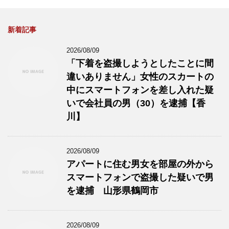
新着記事
2026/08/09
「下着を盗撮しようとしたことに間
違いありません」女性のスカートの
中にスマートフォンを差し入れた疑
いで会社員の男（30）を逮捕【香
川】
2026/08/09
アパートに住む男女を部屋の外から
スマートフォンで盗撮した疑いで男
を逮捕 山形県鶴岡市
2026/08/09