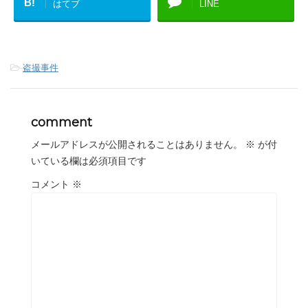
B!
はてブ
LINE
-
盗撮事件
comment
メールアドレスが公開されることはありません。
※
が付
いている欄は必須項目です
コメント
※