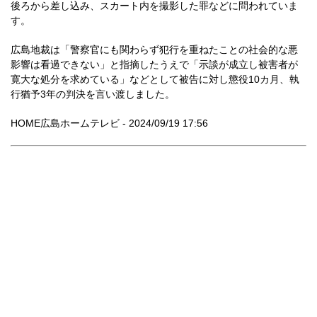
後ろから差し込み、スカート内を撮影した罪などに問われていま
す。
広島地裁は「警察官にも関わらず犯行を重ねたことの社会的な悪
影響は看過できない」と指摘したうえで「示談が成立し被害者が
寛大な処分を求めている」などとして被告に対し懲役10カ月、執
行猶予3年の判決を言い渡しました。
HOME広島ホームテレビ - 2024/09/19 17:56