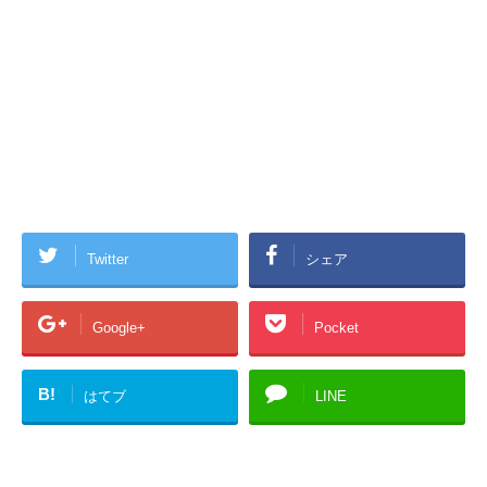
Twitter
シェア
Google+
Pocket
B!
はてブ
LINE