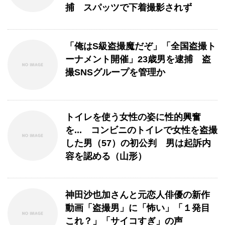
捕 スパッツで下着撮影されず
「俺はS級盗撮魔だぞ」「全国盗撮ト
ーナメント開催」23歳男を逮捕 盗
撮SNSグループを管理か
トイレを使う女性の姿に性的興奮
を... コンビニのトイレで女性を盗撮
した男（57）の初公判 男は起訴内
容を認める（山形）
神田沙也加さんと元恋人俳優の新作
動画「盗撮男」に「怖い」「１発目
これ？」「サイコすぎ」の声