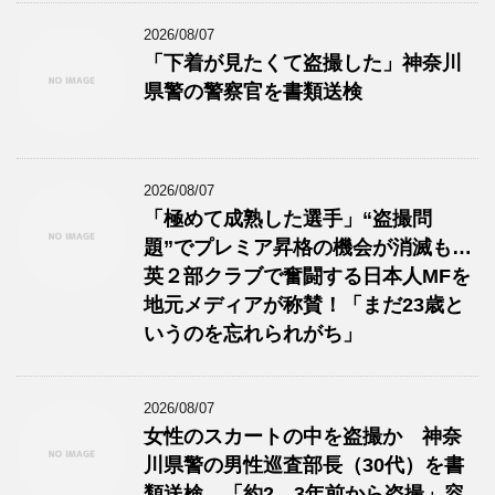
2026/08/07
「下着が見たくて盗撮した」神奈川
県警の警察官を書類送検
2026/08/07
「極めて成熟した選手」“盗撮問
題”でプレミア昇格の機会が消滅も…
英２部クラブで奮闘する日本人MFを
地元メディアが称賛！「まだ23歳と
いうのを忘れられがち」
2026/08/07
女性のスカートの中を盗撮か 神奈
川県警の男性巡査部長（30代）を書
類送検 「約2、3年前から盗撮」容