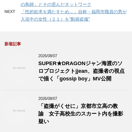
の鳥師」とその歪んだネットワーク
NEXT
「性的欲求を満たすため…」自称・福岡市職員の男が
入浴中の女性（２１）を”動画盗撮”
新着記事
2026/08/07
SUPER★DRAGONジャン海渡のソ
ロプロジェクトjjean、盗撮者の視点
で描く「gossip boy」MV公開
2026/08/07
「盗撮がくせに」京都市立高の教
諭 女子高校生のスカート内を撮影
疑い