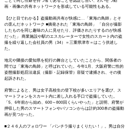
ことで同じ性癖を持つ者であることを認証し合い、わいせつ動
画・画像の共有ネットワークを形成している可能性もある。
【ひと目でわかる】盗撮動画共有が快感に…「東海の鳥師」とそ
の歪んだネットワーク ■摘発された「東海の鳥師」 「自分が撮影
したものを同じ趣味の人に見せたり、評価されたりするのが快感
だった」 商業施設や駅のエスカレーターで女性のスカート内の盗
撮を繰り返した会社員の男（34）＝三重県津市＝はこう供述し
た。
地元や隣接の愛知県を犯行の舞台としていたことから、関係者の
間では「東海の鳥師」と呼ばれていた。今年1月、大阪府警に性的
姿態撮影処罰法違反（撮影・記録保管）容疑で逮捕され、その後
起訴された。
府警によると、男は女子高校生の登下校が多いエリアを選び、ス
マートフォンをスカート内に差し入れる手口で盗撮していた。
「5、6年前から始め、600～800回くらいやった」と説明、府警が
押収した男のスマートフォンやパソコンからは計約300本の盗撮動
画が見つかった。
■２４６人のフォロワー 「パンチラ撮りまくりたい！」。男は自分