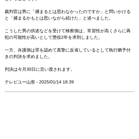
裁判官は男に「捕まるとは思わなかったのですか」と問いかける
と「捕まるかもとは思いながら続けた」と述べました。
こうした男の供述などを受けて検察側は、常習性が高くさらに再
犯の可能性が高いとして懲役2年を求刑しました。
一方、弁護側は罪を認めて真摯に反省しているとして執行猶予付
きの判決を求めました。
判決は今月30日に言い渡されます。
テレビユー山形 - 2025/01/14 18:39