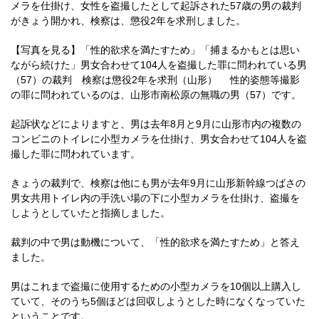
メラを仕掛け、女性を盗撮したとして起訴された57歳の男の裁判
がきょう開かれ、検察は、懲役2年を求刑しました。
【写真を見る】「性的欲求を満たすため」「捕まるかもとは思い
ながら続けた」男女合わせて104人を盗撮した罪に問われている男
（57）の裁判 検察は懲役2年を求刑（山形） 性的姿態等撮影
の罪に問われているのは、山形市南松原の無職の男（57）です。
起訴状などによりますと、男は去年8月と9月に山形市内の複数の
コンビニのトイレに小型カメラを仕掛け、男女合わせて104人を盗
撮した罪に問われています。
きょうの裁判で、検察は他にも男が去年9月に山形新幹線つばさの
男女共用トイレ内の手洗い場の下に小型カメラを仕掛け、盗撮を
しようとしていたと指摘しました。
裁判の中で男は動機について、「性的欲求を満たすため」と答え
ました。
男はこれまで盗撮に使用するための小型カメラを10個以上購入し
ていて、そのうち5個ほどは回収しようとした時になくなっていた
ということです。