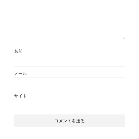
名前
メール
サイト