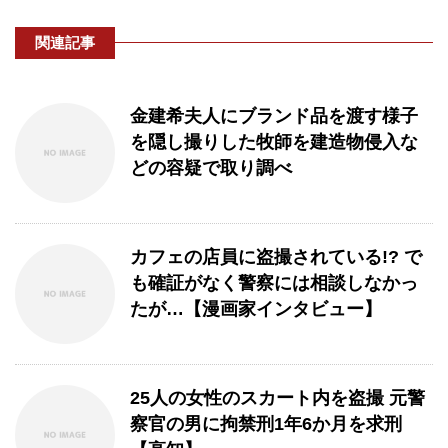
関連記事
金建希夫人にブランド品を渡す様子
を隠し撮りした牧師を建造物侵入な
どの容疑で取り調べ
カフェの店員に盗撮されている!? で
も確証がなく警察には相談しなかっ
たが…【漫画家インタビュー】
25人の女性のスカート内を盗撮 元警
察官の男に拘禁刑1年6か月を求刑