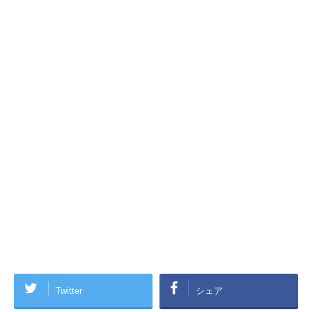
Twitter
シェア