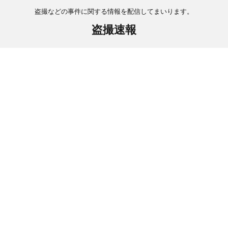
盗撮などの事件に関する情報を配信してまいります。
盗撮速報