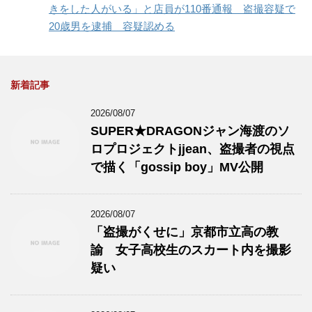
きをした人がいる」と店員が110番通報 盗撮容疑で
20歳男を逮捕 容疑認める
新着記事
2026/08/07
SUPER★DRAGONジャン海渡のソ
ロプロジェクトjjean、盗撮者の視点
で描く「gossip boy」MV公開
2026/08/07
「盗撮がくせに」京都市立高の教
諭 女子高校生のスカート内を撮影
疑い