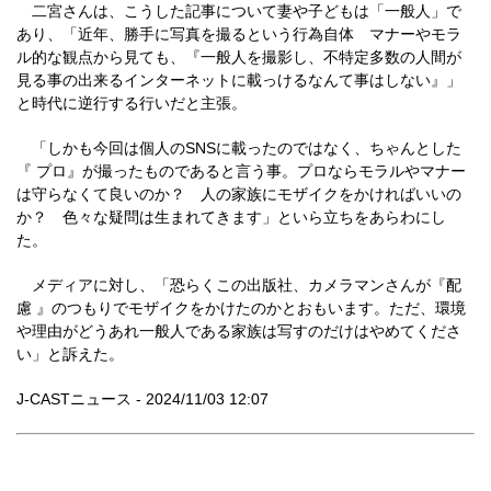
二宮さんは、こうした記事について妻や子どもは「一般人」で
あり、「近年、勝手に写真を撮るという行為自体 マナーやモラ
ル的な観点から見ても、『一般人を撮影し、不特定多数の人間が
見る事の出来るインターネットに載っけるなんて事はしない』」
と時代に逆行する行いだと主張。
「しかも今回は個人のSNSに載ったのではなく、ちゃんとした
『 プロ』が撮ったものであると言う事。プロならモラルやマナー
は守らなくて良いのか？ 人の家族にモザイクをかければいいの
か？ 色々な疑問は生まれてきます」といら立ちをあらわにし
た。
メディアに対し、「恐らくこの出版社、カメラマンさんが『配
慮 』のつもりでモザイクをかけたのかとおもいます。ただ、環境
や理由がどうあれ一般人である家族は写すのだけはやめてくださ
い」と訴えた。
J-CASTニュース - 2024/11/03 12:07