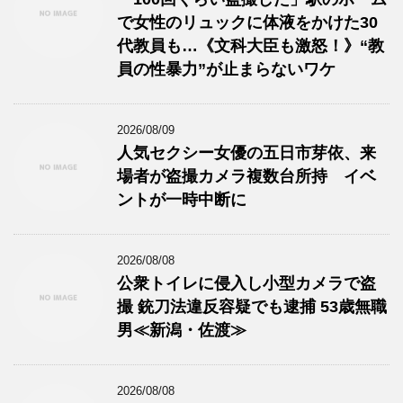
で女性のリュックに体液をかけた30
代教員も…《文科大臣も激怒！》“教
員の性暴力”が止まらないワケ
2026/08/09
人気セクシー女優の五日市芽依、来
場者が盗撮カメラ複数台所持 イベ
ントが一時中断に
2026/08/08
公衆トイレに侵入し小型カメラで盗
撮 銃刀法違反容疑でも逮捕 53歳無職
男≪新潟・佐渡≫
2026/08/08