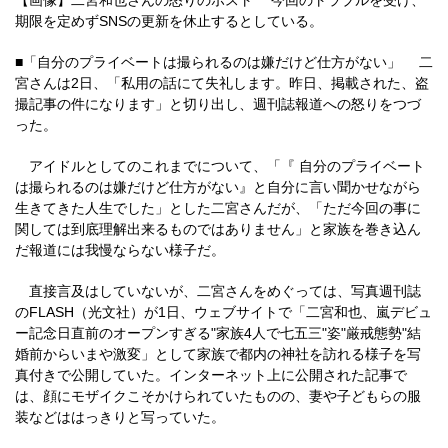
【画像】二宮和也さんの怒りのポスト 今回のトラブルを受け、
期限を定めずSNSの更新を休止するとしている。
■「自分のプライベートは撮られるのは嫌だけど仕方がない」 二
宮さんは2日、「私用の話にて失礼します。昨日、掲載された、盗
撮記事の件になります」と切り出し、週刊誌報道への怒りをつづ
った。
アイドルとしてのこれまでについて、「『 自分のプライベート
は撮られるのは嫌だけど仕方がない』と自分に言い聞かせながら
生きてきた人生でした」とした二宮さんだが、「ただ今回の事に
関しては到底理解出来るものではありません」と家族を巻き込ん
だ報道には我慢ならない様子だ。
直接言及はしていないが、二宮さんをめぐっては、写真週刊誌
のFLASH（光文社）が1日、ウェブサイトで「二宮和也、嵐デビュ
ー記念日直前のオープンすぎる"家族4人で七五三"姿"厳戒態勢"結
婚前からいまや激変」として家族で都内の神社を訪れる様子を写
真付きで公開していた。インターネット上に公開された記事で
は、顔にモザイクこそかけられていたものの、妻や子どもらの服
装などははっきりと写っていた。