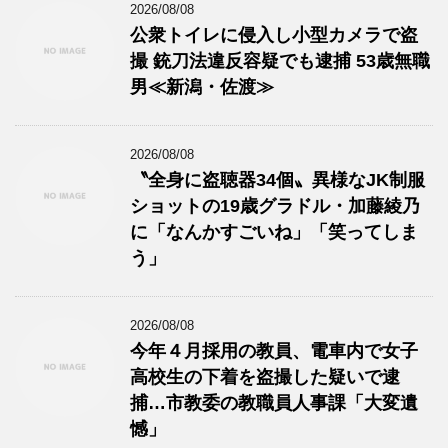
2026/08/08
公衆トイレに侵入し小型カメラで盗
撮 銃刀法違反容疑でも逮捕 53歳無職
男≪新潟・佐渡≫
2026/08/08
〝全身に盗聴器34個〟異様なJK制服
ショットの19歳グラドル・加藤綾乃
に「なんかすごいね」「笑ってしま
う」
2026/08/08
今年４月採用の教員、電車内で女子
高校生の下着を盗撮した疑いで逮
捕…市教委の教職員人事課「大変遺
憾」