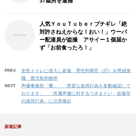
37歳男を逮捕
人気ＹｏｕＴｕｂｅｒブチギレ「絶
対許さねえからな！おい！」ウーバ
ー配達員が盗撮 アサイー１個届か
ず「お前食ったろ！」
PREV
女性トイレに侵入し盗撮 男性刑務官（27）を懲戒免
職 鹿児島刑務所
NEXT
声優事務所「響」 「悪質な迷惑行為を多数確認して
おります」 「所属声優に対するつきまとい・盗撮等
の迷惑行為」に注意喚起
新着記事