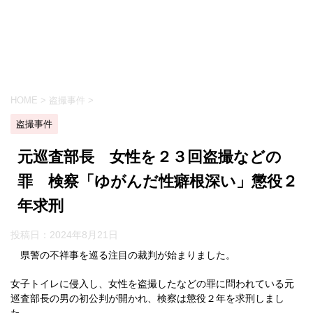
HOME
>
盗撮事件
>
盗撮事件
元巡査部長 女性を２３回盗撮などの
罪 検察「ゆがんだ性癖根深い」懲役２
年求刑
投稿日：
2024年8月21日
県警の不祥事を巡る注目の裁判が始まりました。
女子トイレに侵入し、女性を盗撮したなどの罪に問われている元
巡査部長の男の初公判が開かれ、検察は懲役２年を求刑しまし