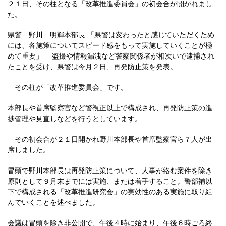
２１日、その柱となる「改革推進委員会」の初会合が開かれまし
た。
県警 野川 明輝本部長 「県警は変わったと感じていただくため
には、各施策についてスピード感をもって実施していくことが極
めて重要」 盗撮や情報漏洩など警察関係者が相次いで逮捕され
たことを受け、県警は今月２日、再発防止策を発表。
その柱が「改革推進委員会」です。
本部長や首席監察官など警視正以上で構成され、再発防止策の進
捗管理や見直しなどを行うとしています。
その初会合が２１日開かれ野川本部長や首席監察官ら７人が出
席しました。
冒頭で野川本部長は再発防止策について、人事が絡む案件を除き
原則として９月末までには実施、または着手すること。警部補以
下で構成される「改革推進研究会」の実効性のある実施に取り組
んでいくことを述べました。
会議は冒頭を除き非公開で、午後４時に始まり、午後６時ごろ終