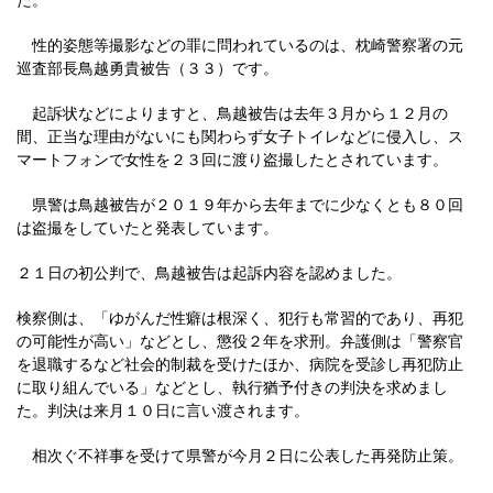
た。
性的姿態等撮影などの罪に問われているのは、枕崎警察署の元
巡査部長鳥越勇貴被告（３３）です。
起訴状などによりますと、鳥越被告は去年３月から１２月の
間、正当な理由がないにも関わらず女子トイレなどに侵入し、ス
マートフォンで女性を２３回に渡り盗撮したとされています。
県警は鳥越被告が２０１９年から去年までに少なくとも８０回
は盗撮をしていたと発表しています。
２１日の初公判で、鳥越被告は起訴内容を認めました。
検察側は、「ゆがんだ性癖は根深く、犯行も常習的であり、再犯
の可能性が高い」などとし、懲役２年を求刑。弁護側は「警察官
を退職するなど社会的制裁を受けたほか、病院を受診し再犯防止
に取り組んでいる」などとし、執行猶予付きの判決を求めまし
た。判決は来月１０日に言い渡されます。
相次ぐ不祥事を受けて県警が今月２日に公表した再発防止策。