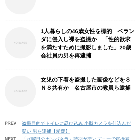
1人暮らしの46歳女性を標的 ベラン
ダに侵入し裸を盗撮か 「性的欲求
を満たすために撮影しました」20歳
会社員の男を再逮捕
女児の下着を盗撮した画像などをＳ
ＮＳ共有か 名古屋市の教員ら逮捕
PREV
盗撮目的でトイレに忍び込み 小型カメラを仕込んだ
疑い 男を逮捕【愛媛】
NEXT
「水曜日のカンパネラ」詩羽がディズニーで盗撮被