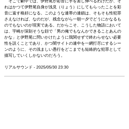
そこで劇中では、伊野尾が彩音に手を差し伸べるわけだが、そ
れはかつて伊野尾自身が浅見（りょう）にしてもらったことを彩
音に返す格好になる。このような連帯の連鎖は、そもそも性犯罪
さえなければ、なのだが、残念ながら一朝一夕でどうにかなるも
のでもないのが現実である。だからこそ、こうした物語において
は、宇崎が深刻そうな顔で「男の俺でもなんかできることあんの
かな」と伊野尾に問いかけたように我関せずで終わらせない必要
性を説くことであり、かつ闇サイトの連中を一網打尽にするシー
ンのように、その浅ましい愚行をどこまでも短絡的な犯罪として
描写していくしかないのだろう。
リアルサウンド - 2025/05/30 23:30