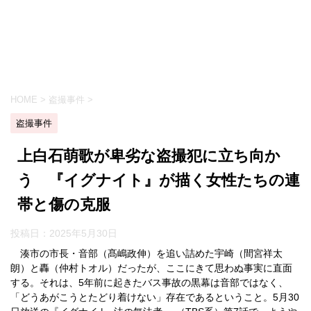
HOME
>
盗撮事件
>
盗撮事件
上白石萌歌が卑劣な盗撮犯に立ち向か
う 『イグナイト』が描く女性たちの連
帯と傷の克服
投稿日：
2025年5月30日
湊市の市長・音部（髙嶋政伸）を追い詰めた宇崎（間宮祥太
朗）と轟（仲村トオル）だったが、ここにきて思わぬ事実に直面
する。それは、5年前に起きたバス事故の黒幕は音部ではなく、
「どうあがこうとたどり着けない」存在であるということ。5月30