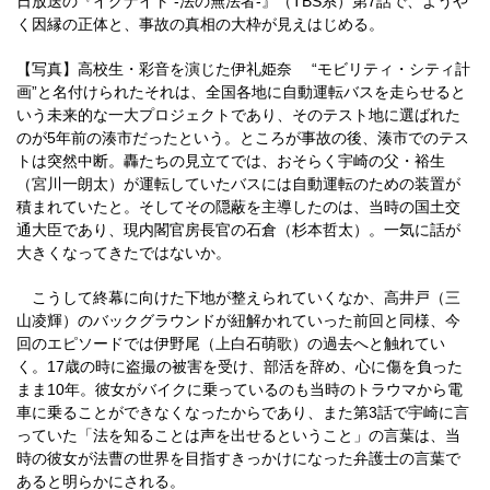
日放送の『イグナイト -法の無法者-』（TBS系）第7話で、ようや
く因縁の正体と、事故の真相の大枠が見えはじめる。
【写真】高校生・彩音を演じた伊礼姫奈 “モビリティ・シティ計
画”と名付けられたそれは、全国各地に自動運転バスを走らせると
いう未来的な一大プロジェクトであり、そのテスト地に選ばれた
のが5年前の湊市だったという。ところが事故の後、湊市でのテス
トは突然中断。轟たちの見立てでは、おそらく宇崎の父・裕生
（宮川一朗太）が運転していたバスには自動運転のための装置が
積まれていたと。そしてその隠蔽を主導したのは、当時の国土交
通大臣であり、現内閣官房長官の石倉（杉本哲太）。一気に話が
大きくなってきたではないか。
こうして終幕に向けた下地が整えられていくなか、高井戸（三
山凌輝）のバックグラウンドが紐解かれていった前回と同様、今
回のエピソードでは伊野尾（上白石萌歌）の過去へと触れてい
く。17歳の時に盗撮の被害を受け、部活を辞め、心に傷を負った
まま10年。彼女がバイクに乗っているのも当時のトラウマから電
車に乗ることができなくなったからであり、また第3話で宇崎に言
っていた「法を知ることは声を出せるということ」の言葉は、当
時の彼女が法曹の世界を目指すきっかけになった弁護士の言葉で
あると明らかにされる。