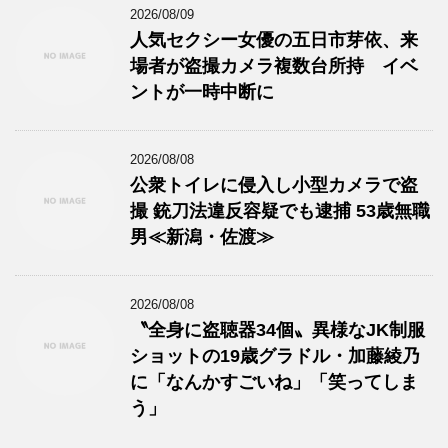
2026/08/09
人気セクシー女優の五日市芽依、来
場者が盗撮カメラ複数台所持 イベ
ントが一時中断に
2026/08/08
公衆トイレに侵入し小型カメラで盗
撮 銃刀法違反容疑でも逮捕 53歳無職
男≪新潟・佐渡≫
2026/08/08
〝全身に盗聴器34個〟異様なJK制服
ショットの19歳グラドル・加藤綾乃
に「なんかすごいね」「笑ってしま
う」