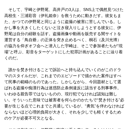
そして、宇崎と伊野尾、高井戸の3人は、SNS上で偶然見つけた
高校生・三浦彩音（伊礼姫奈）を救うために動きだす。彼女もま
た、かつての伊野尾と同じように盗撮の被害に苦しんでいる。し
かし事を大きくしたくないと泣き寝入りしようとする彼女に、伊
野尾は自分の経験を話す。盗撮画像や動画を販売する闇サイトを
運営する「鳥自爺」の正体を突き止めるべく、桐石（及川光博）
の協力を仰ぎオフ会へと潜入した宇崎は、そこで参加者たちが“現
場”と呼ぶ、彩音をターゲットにした犯罪計画があることに辿り着
くのだ。
誰かを焚き付けることで訴訟へと持ち込んでいくのがこのドラ
マのスタイルだが、これまでのエピソードで描かれた案件はすべ
て民事の範疇のものであった。しかしながら、今回題材として選
ばれる盗撮や痴漢行為は迷惑防止条例違反に該当する刑事事件。
いわゆる親告罪ではないものの、現行犯でなければ認知は難し
い。そういった意味では被害者を何らかのかたちで“焚き付ける”必
要が生じる点でこれまでと共通しているが、“勇気”を伴わなければ
ならないほど心理的負荷が大きく、それを少しでも軽くするため
のケアが必要不可欠となる。