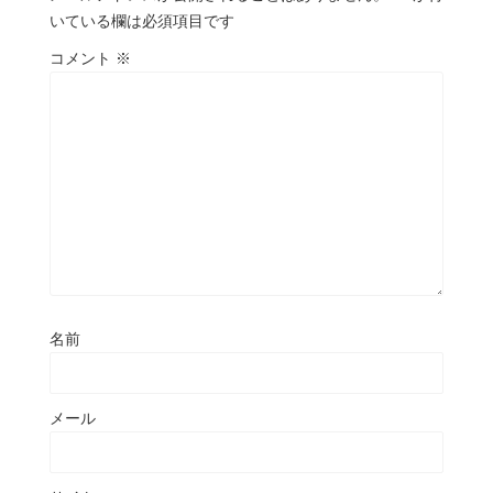
いている欄は必須項目です
コメント
※
名前
メール