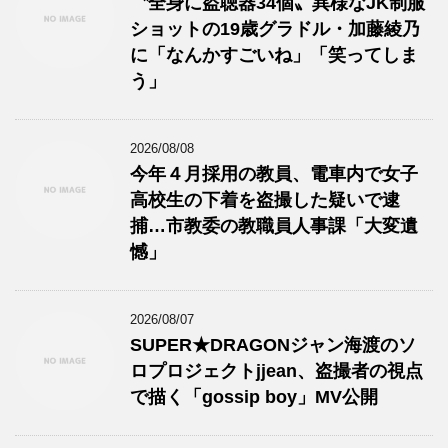
〝全身に盗聴器34個〟異様なJK制服
ショットの19歳グラドル・加藤綾乃
に「なんかすごいね」「笑ってしま
う」
2026/08/08
今年４月採用の教員、電車内で女子
高校生の下着を盗撮した疑いで逮
捕…市教委の教職員人事課「大変遺
憾」
2026/08/07
SUPER★DRAGONジャン海渡のソ
ロプロジェクトjjean、盗撮者の視点
で描く「gossip boy」MV公開