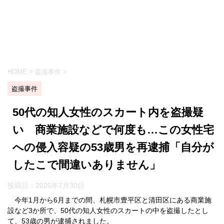
HOME
>
盗撮事件
>
盗撮事件
50代の知人女性のスカート内を盗撮疑
い 商業施設などで何度も…この女性宅
への侵入容疑の53歳男を再逮捕「自分が
したこで間違いありません」
投稿日：
2025年7月30日
今年1月から6月までの間、札幌市豊平区と清田区にある商業施
設など3か所で、50代の知人女性のスカートの中を盗撮したとし
て、53歳の男が逮捕されました。