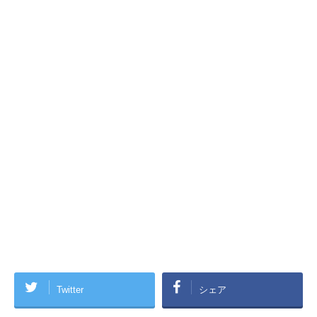
Twitter
シェア