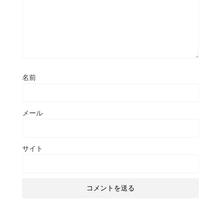
名前
メール
サイト