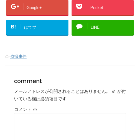
Google+
Pocket
B!
はてブ
LINE
-
盗撮事件
comment
メールアドレスが公開されることはありません。
※
が付
いている欄は必須項目です
コメント
※