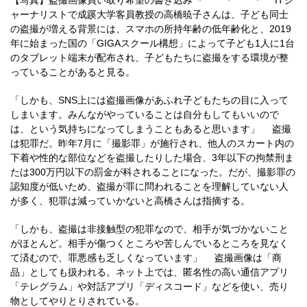
【写真】盗撮画像買い取り希望の書き込み ＊ ＊ ＊ ITジ
ャーナリストで成蹊大学客員教授の高橋暁子さんは、子ども同士
の盗撮が増える背景には、スマホの所持年齢の低年齢化と、2019
年に始まった国の「GIGAスクール構想」によって子ども1人に1台
のタブレット端末が配布され、子どもたちに盗撮をする環境が整
っていることがあると見る。
「しかも、SNS上には盗撮画像があふれ子どもたちの目に入って
しまいます。みんながやっていることは自分もしてもいいので
は、という気持ちになってしまうこともあると思います」 盗撮
は犯罪だ。昨年7月に「撮影罪」が施行され、他人のスカート内の
下着や性的な部位などを盗撮したりした場合、3年以下の拘禁刑ま
たは300万円以下の罰金が科されることになった。だが、撮影罪の
認知度が低いため、盗撮が罪に問われることを理解していない人
が多く、犯罪は減っていかないと高橋さんは指摘する。
「しかも、盗撮は非接触型の犯罪なので、相手が気づかないこと
がほとんど。相手が傷つくところや苦しんでいるところを見なく
て済むので、罪悪感も乏しくなっています」 盗撮画像は「商
品」としても扱われる。ネット上では、匿名性の高い通信アプリ
「テレグラム」や対話アプリ「ディスコード」などを使い、売り
物としてやりとりされている。