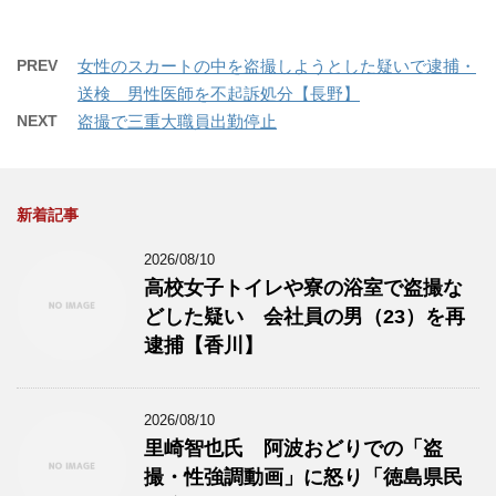
PREV
女性のスカートの中を盗撮しようとした疑いで逮捕・
送検 男性医師を不起訴処分【長野】
NEXT
盗撮で三重大職員出勤停止
新着記事
2026/08/10
高校女子トイレや寮の浴室で盗撮な
どした疑い 会社員の男（23）を再
逮捕【香川】
2026/08/10
里崎智也氏 阿波おどりでの「盗
撮・性強調動画」に怒り「徳島県民