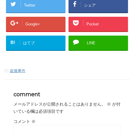
Twitter
シェア
Google+
Pocket
B!
はてブ
LINE
-
盗撮事件
comment
メールアドレスが公開されることはありません。
※
が付
いている欄は必須項目です
コメント
※