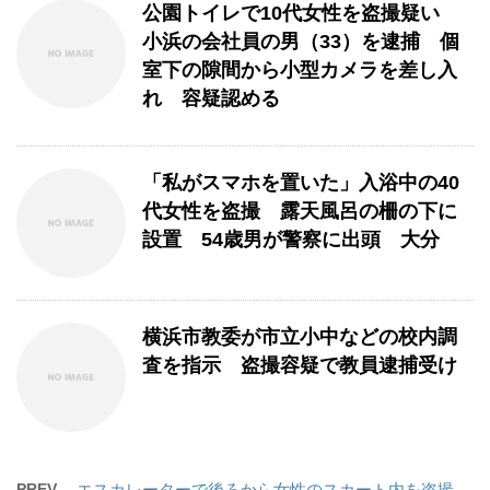
公園トイレで10代女性を盗撮疑い
小浜の会社員の男（33）を逮捕 個
室下の隙間から小型カメラを差し入
れ 容疑認める
「私がスマホを置いた」入浴中の40
代女性を盗撮 露天風呂の柵の下に
設置 54歳男が警察に出頭 大分
横浜市教委が市立小中などの校内調
査を指示 盗撮容疑で教員逮捕受け
PREV
エスカレーターで後ろから女性のスカート内を盗撮