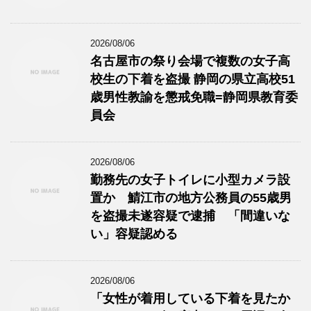
2026/08/06
名古屋市の祭り会場で複数の女子高
校生の下着を盗撮 静岡の県立高校51
歳男性教諭を懲戒免職=静岡県教育委
員会
2026/08/06
勤務先の女子トイレに小型カメラ設
置か 鯖江市の地方公務員の55歳男
を盗撮未遂容疑で逮捕 「間違いな
い」容疑認める
2026/08/06
「女性が着用している下着を見たか