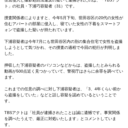
住居侵入と撮影処罰法違反の疑いで逮捕されたのは、「TBSアク
ト」の社員・下浦巧容疑者（31）です。
捜査関係者によりますと、今年5月下旬、世田谷区の20代の女性が
住むアパートの部屋に侵入し、寝ていた女性の下着をスマートフ
ォンで盗撮した疑いが持たれています。
下浦容疑者は今年7月にも世田谷区内の別の集合住宅で女性を盗撮
しようとして気づかれ、その捜査の過程で今回の犯行が判明しま
した。
押収した下浦容疑者のパソコンなどからは、盗撮したとみられる
動画が500点近く見つかっていて、警視庁はさらに余罪を調べてい
ます。
これまでの任意の調べに対し下浦容疑者は、「3、4年くらい前か
ら盗撮をしていた」などと話し容疑を認めているということで
す。
TBSアクトは「社員が逮捕されたことは誠に遺憾です。事実関係
を調べたうえで、厳正に対処いたします」とコメントしていま
す。