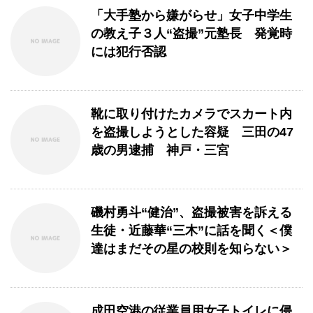
「大手塾から嫌がらせ」女子中学生
の教え子３人“盗撮”元塾長 発覚時
には犯行否認
靴に取り付けたカメラでスカート内
を盗撮しようとした容疑 三田の47
歳の男逮捕 神戸・三宮
磯村勇斗“健治”、盗撮被害を訴える
生徒・近藤華“三木”に話を聞く＜僕
達はまだその星の校則を知らない＞
成田空港の従業員用女子トイレに侵