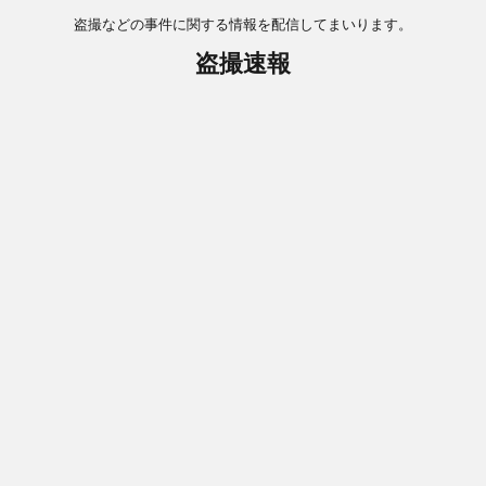
盗撮などの事件に関する情報を配信してまいります。
盗撮速報