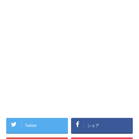
Twitter
シェア