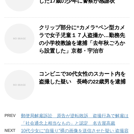
した17歳の少年に警察が感謝状
クリップ部分に“カメラ”ペン型カメ
ラで女子児童１７人盗撮か…勤務先
の小学校教諭を逮捕「去年秋ごろか
ら設置した」京都・宇治市
コンビニで30代女性のスカート内を
盗撮した疑い 長崎の22歳男を逮捕
PREV
郵便局解雇訴訟 原告が逆転敗訴 盗撮行為で解雇は
「社会通念上相当なもの」と認定 名古屋高裁
NEXT
10代少女に“自撮り”裸の画像を送信させた疑い 盗撮容