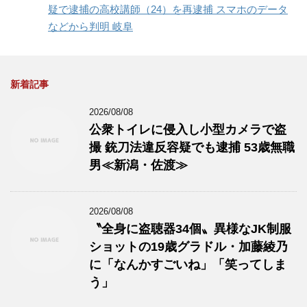
疑で逮捕の高校講師（24）を再逮捕 スマホのデータ
などから判明 岐阜
新着記事
2026/08/08
公衆トイレに侵入し小型カメラで盗
撮 銃刀法違反容疑でも逮捕 53歳無職
男≪新潟・佐渡≫
2026/08/08
〝全身に盗聴器34個〟異様なJK制服
ショットの19歳グラドル・加藤綾乃
に「なんかすごいね」「笑ってしま
う」