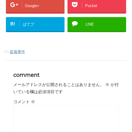
Google+
Pocket
B!
はてブ
LINE
-
盗撮事件
comment
メールアドレスが公開されることはありません。
※
が付
いている欄は必須項目です
コメント
※