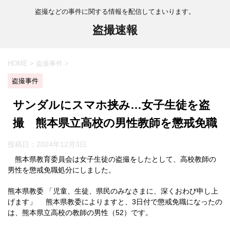
盗撮などの事件に関する情報を配信してまいります。
盗撮速報
HOME
>
盗撮事件
>
盗撮事件
サンダルにスマホ挟み…女子生徒を盗
撮 熊本県立高校の男性教師を懲戒免職
投稿日：
2024年12月3日
熊本県教育委員会は女子生徒の盗撮をしたとして、高校教師の
男性を懲戒免職処分にしました。
熊本県教委 「児童、生徒、県民のみなさまに、深くおわび申し上
げます」 熊本県教委によりますと、3日付で懲戒免職になったの
は、熊本県立高校の教師の男性（52）です。