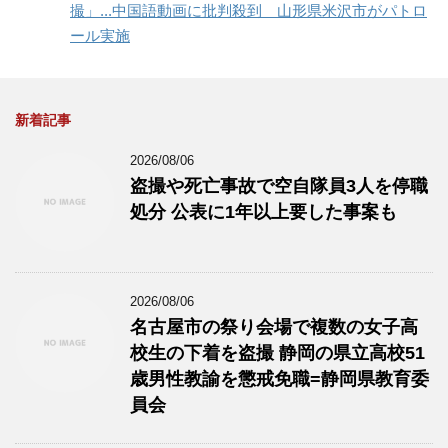
撮」...中国語動画に批判殺到 山形県米沢市がパトロ
ール実施
新着記事
2026/08/06
盗撮や死亡事故で空自隊員3人を停職
処分 公表に1年以上要した事案も
2026/08/06
名古屋市の祭り会場で複数の女子高
校生の下着を盗撮 静岡の県立高校51
歳男性教諭を懲戒免職=静岡県教育委
員会