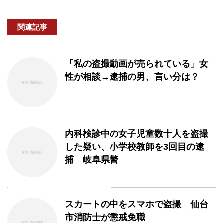
関連記事
「私の盗撮動画が売られている」女
性が相談→逮捕の男、言い分は？
内科検診中の女子児童数十人を盗撮
した疑い、小学校教師を3回目の逮
捕 岐阜県警
スカートの中をスマホで盗撮 仙台
市消防士が懲戒免職